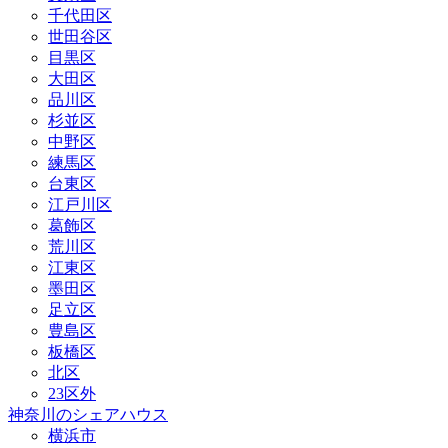
千代田区
世田谷区
目黒区
大田区
品川区
杉並区
中野区
練馬区
台東区
江戸川区
葛飾区
荒川区
江東区
墨田区
足立区
豊島区
板橋区
北区
23区外
神奈川のシェアハウス
横浜市