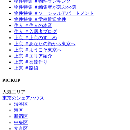
物件特集 ＃物件ランキング
物件特集 ＃編集者が選ぶ○○選
物件特集 ＃ソーシャルアパートメント
物件特集 ＃学校近辺物件
住人 ＃住人の本音
住人 ＃入居者ブログ
上京 ＃上京のすゝめ
上京 ＃あなたの街から東京へ
上京 ＃ようこそ東京へ
上京 ＃エリア紹介
上京 ＃友達作り
上京 ＃路線
P
I
CKUP
人気エリア
東京のシェアハウス
渋谷区
港区
新宿区
中央区
文京区