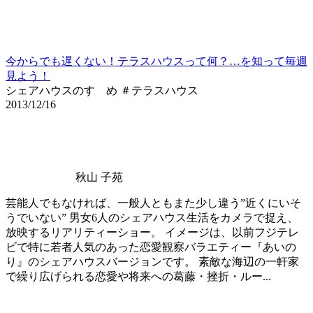
今からでも遅くない！テラスハウスって何？…を知って毎週
見よう！
シェアハウスのすゝめ ＃テラスハウス
2013/12/16
秋山 子苑
芸能人でもなければ、一般人ともまた少し違う”近くにいそ
うでいない” 男女6人のシェアハウス生活をカメラで捉え、
放映するリアリティーショー。 イメージは、以前フジテレ
ビで特に若者人気のあった恋愛観察バラエティー『あいの
り』のシェアハウスバージョンです。 素敵な海辺の一軒家
で繰り広げられる恋愛や将来への葛藤・挫折・ルー...