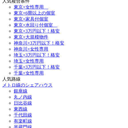
人気複合条件
東京×女性専用
東京×6畳以上の個室
東京×家具付個室
東京×水回り付個室
東京×3万円以下！格安
東京×大規模物件
神奈川×3万円以下！格安
神奈川×女性専用
埼玉×3万円以下！格安
埼玉×女性専用
千葉×3万円以下！格安
千葉×女性専用
人気路線
メトロ線のシェアハウス
銀座線
丸ノ内線
日比谷線
東西線
千代田線
有楽町線
半蔵門線