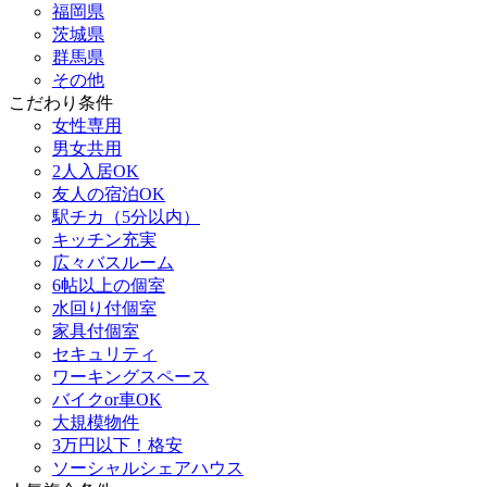
福岡県
茨城県
群馬県
その他
こだわり条件
女性専用
男女共用
2人入居OK
友人の宿泊OK
駅チカ（5分以内）
キッチン充実
広々バスルーム
6帖以上の個室
水回り付個室
家具付個室
セキュリティ
ワーキングスペース
バイクor車OK
大規模物件
3万円以下！格安
ソーシャルシェアハウス