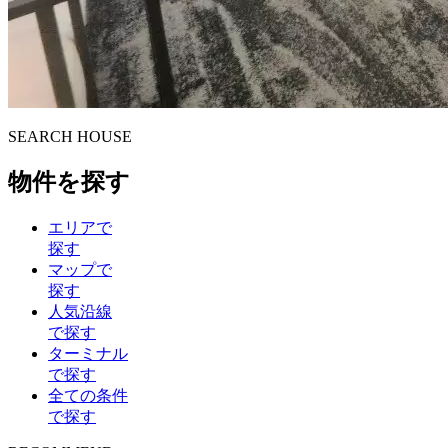
S
E
ARCH HOUSE
物件を探す
エリアで
探す
マップで
探す
人気沿線
で探す
ターミナル
で探す
全ての条件
で探す