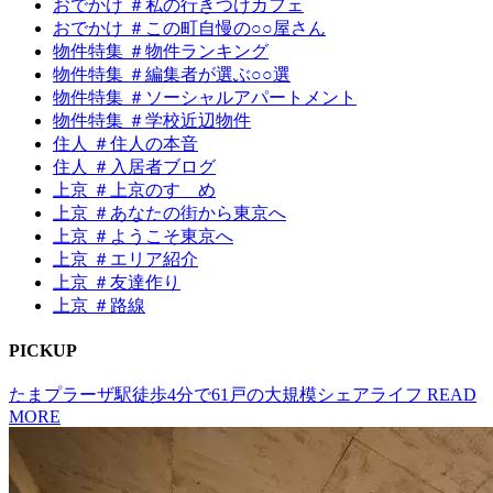
おでかけ ＃私の行きつけカフェ
おでかけ ＃この町自慢の○○屋さん
物件特集 ＃物件ランキング
物件特集 ＃編集者が選ぶ○○選
物件特集 ＃ソーシャルアパートメント
物件特集 ＃学校近辺物件
住人 ＃住人の本音
住人 ＃入居者ブログ
上京 ＃上京のすゝめ
上京 ＃あなたの街から東京へ
上京 ＃ようこそ東京へ
上京 ＃エリア紹介
上京 ＃友達作り
上京 ＃路線
P
I
CKUP
たまプラーザ駅徒歩4分で61戸の大規模シェアライフ
READ
MORE