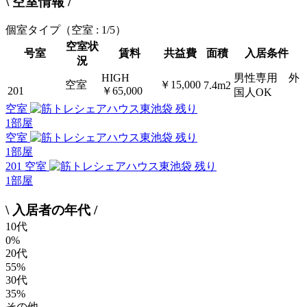
\ 空室情報 /
個室タイプ
（空室 : 1/5）
空室状
号室
賃料
共益費
面積
入居条件
況
HIGH
男性専用 外
空室
￥15,000
7.4m2
201
￥65,000
国人OK
空室
残り
1
部屋
空室
残り
1
部屋
201 空室
残り
1
部屋
\ 入居者の年代 /
10代
0%
20代
55%
30代
35%
その他