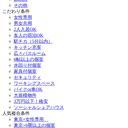
その他
こだわり条件
女性専用
男女共用
2人入居OK
友人の宿泊OK
駅チカ（5分以内）
キッチン充実
広々バスルーム
6帖以上の個室
水回り付個室
家具付個室
セキュリティ
ワーキングスペース
バイクor車OK
大規模物件
3万円以下！格安
ソーシャルシェアハウス
人気複合条件
東京×女性専用
東京×6畳以上の個室