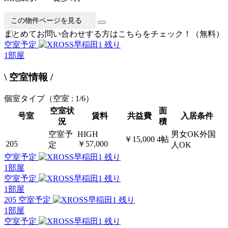
この物件ページを見る
まとめてお問い合わせする方はこちらをチェック！（無料）
空室予定
残り
1
部屋
\ 空室情報 /
個室タイプ
（空室 : 1/6）
空室状
面
号室
賃料
共益費
入居条件
況
積
空室予
HIGH
男女OK外国
￥15,000
4帖
205
￥57,000
定
人OK
空室予定
残り
1
部屋
空室予定
残り
1
部屋
205 空室予定
残り
1
部屋
空室予定
残り