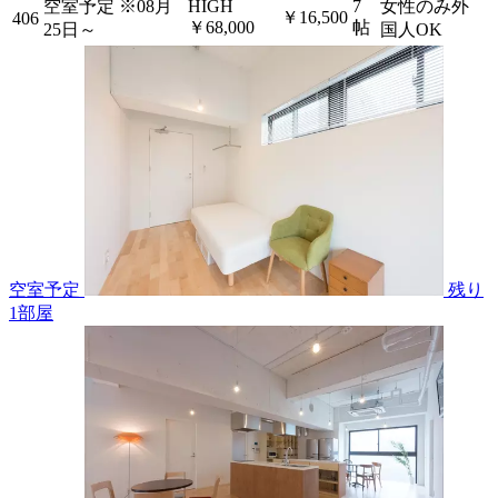
空室予定
※08月
HIGH
7
女性のみ外
￥16,500
406
￥68,000
帖
25日～
国人OK
空室予定
残り
1
部屋