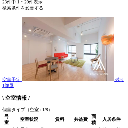
23
件中
1 ~ 20
件表示
検索条件を変更する
空室予定
残り
1
部屋
\ 空室情報 /
個室タイプ
（空室 : 1/8）
号
面
空室状況
賃料
共益費
入居条件
室
積