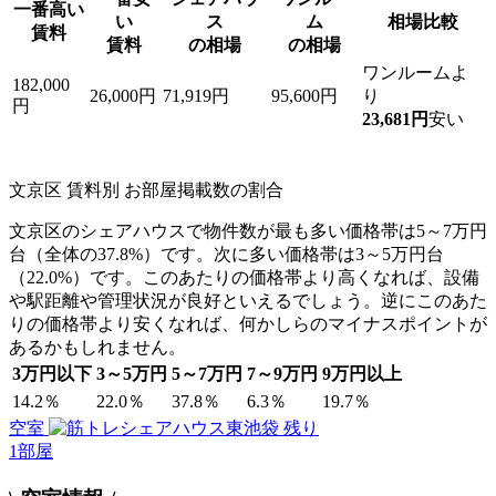
一番高い
い
ス
ム
相場比較
賃料
賃料
の相場
の相場
ワンルームよ
182,000
26,000円
71,919円
95,600円
り
円
23,681円
安い
文京区 賃料別 お部屋掲載数の割合
文京区のシェアハウスで物件数が最も多い価格帯は5～7万円
台（全体の37.8%）です。次に多い価格帯は3～5万円台
（22.0%）です。このあたりの価格帯より高くなれば、設備
や駅距離や管理状況が良好といえるでしょう。逆にこのあた
りの価格帯より安くなれば、何かしらのマイナスポイントが
あるかもしれません。
3万円以下
3～5万円
5～7万円
7～9万円
9万円以上
14.2％
22.0％
37.8％
6.3％
19.7％
空室
残り
1
部屋