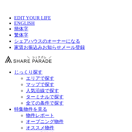
【 文京区シェアハウス総合サイト 】
EDIT YOUR LIFE
ENGLISH
簡体字
繁体字
シェアハウスのオーナーになる
家賃お振込みお知らせメール登録
じっくり探す
エリアで探す
マップで探す
人気沿線で探す
ターミナルで探す
全ての条件で探す
特集物件を見る
物件レポート
オープニング物件
オススメ物件