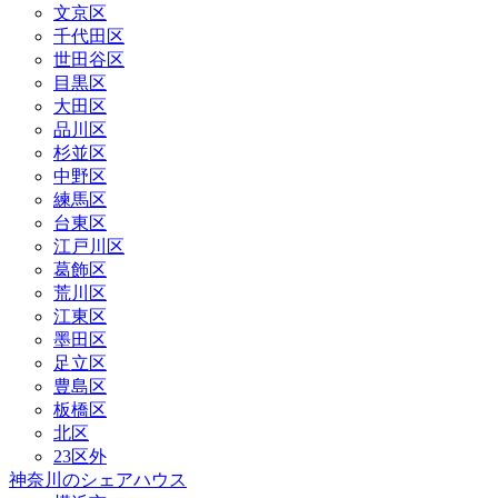
文京区
千代田区
世田谷区
目黒区
大田区
品川区
杉並区
中野区
練馬区
台東区
江戸川区
葛飾区
荒川区
江東区
墨田区
足立区
豊島区
板橋区
北区
23区外
神奈川のシェアハウス