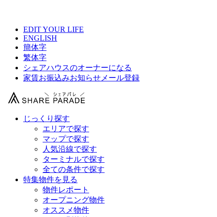
【 千葉県シェアハウス総合サイト 】
EDIT YOUR LIFE
ENGLISH
簡体字
繁体字
シェアハウスのオーナーになる
家賃お振込みお知らせメール登録
じっくり探す
エリアで探す
マップで探す
人気沿線で探す
ターミナルで探す
全ての条件で探す
特集物件を見る
物件レポート
オープニング物件
オススメ物件