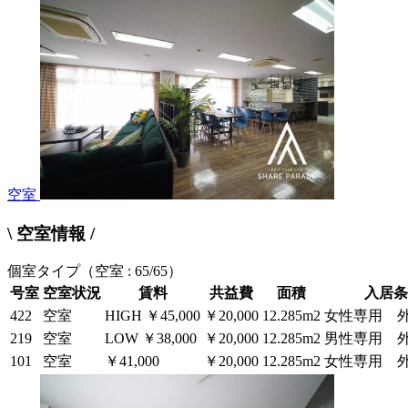
空室
\ 空室情報 /
個室タイプ
（空室 : 65/65）
号室
空室状況
賃料
共益費
面積
入居条
422
空室
HIGH
￥45,000
￥20,000
12.285m2
女性専用 外
219
空室
LOW
￥38,000
￥20,000
12.285m2
男性専用 外
101
空室
￥41,000
￥20,000
12.285m2
女性専用 外