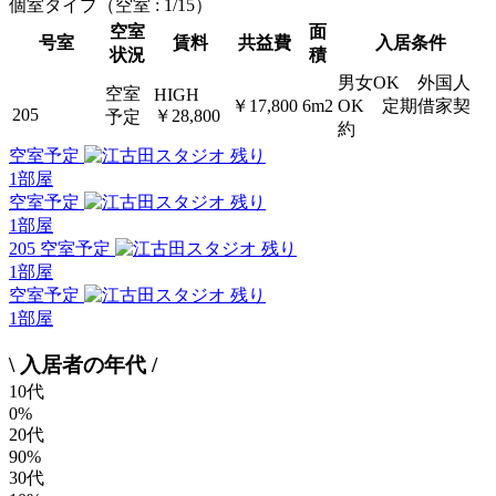
個室タイプ
（空室 : 1/15）
空室
面
号室
賃料
共益費
入居条件
状況
積
男女OK 外国人
空室
HIGH
￥17,800
6m2
OK 定期借家契
205
￥28,800
予定
約
空室予定
残り
1
部屋
空室予定
残り
1
部屋
205 空室予定
残り
1
部屋
空室予定
残り
1
部屋
\ 入居者の年代 /
10代
0%
20代
90%
30代