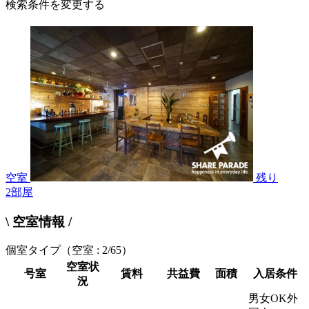
検索条件を変更する
空室
残り
2
部屋
\ 空室情報 /
個室タイプ
（空室 : 2/65）
空室状
号室
賃料
共益費
面積
入居条件
況
男女OK外