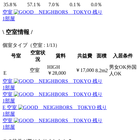
35.8％
57.1％
7.0％
0.1％
0.0％
空室
残り
1
部屋
\ 空室情報 /
個室タイプ
（空室 : 1/13）
空室状
号室
賃料
共益費
面積
入居条件
況
HIGH
男女OK外国
空室
￥17,000
8.2m2
E
￥28,000
人OK
空室
残り
1
部屋
空室
残り
1
部屋
E 空室
残り
1
部屋
空室
残り
1
部屋