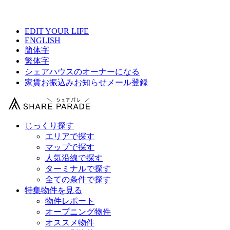
【 3万円以下！格安シェアハウス総合サイト 】
EDIT YOUR LIFE
ENGLISH
簡体字
繁体字
シェアハウスのオーナーになる
家賃お振込みお知らせメール登録
じっくり探す
エリアで探す
マップで探す
人気沿線で探す
ターミナルで探す
全ての条件で探す
特集物件を見る
物件レポート
オープニング物件
オススメ物件