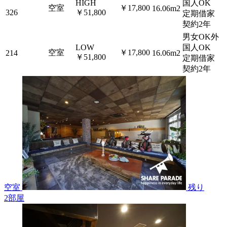
HIGH
国人OK
空室
￥17,800
16.06m2
326
￥51,800
定期借家
契約2年
男女OK外
LOW
国人OK
空室
￥17,800
214
16.06m2
￥51,800
定期借家
契約2年
空室
残り
2
部屋