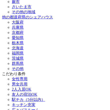
蕨市
さいたま市
その他の地域
他の都道府県のシェアハウス
大阪府
兵庫県
京都府
愛知県
栃木県
北海道
福岡県
茨城県
群馬県
その他
こだわり条件
女性専用
男女共用
2人入居OK
友人の宿泊OK
駅チカ（5分以内）
キッチン充実
広々バスルーム