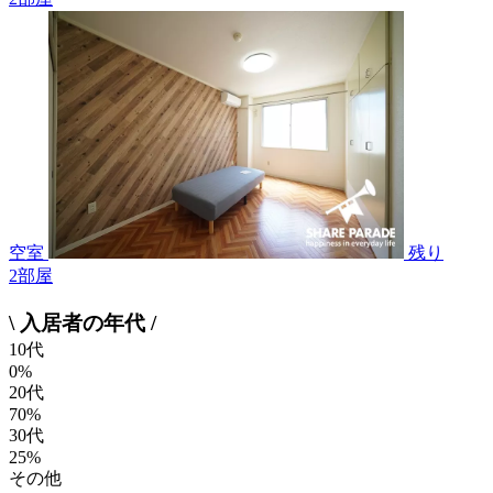
空室
残り
2
部屋
\ 入居者の年代 /
10代
0%
20代
70%
30代
25%
その他