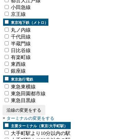
都営大江戸線
小田急線
京王線
東京地下鉄（メトロ）
丸ノ内線
千代田線
半蔵門線
日比谷線
有楽町線
東西線
銀座線
東京急行電鉄
東急東横線
東急田園都市線
東急目黒線
沿線の変更をする
×
ターミナルの変更をする
主要ターミナル（東京/大手町駅）
大手町駅より10分以内の駅