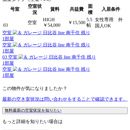
空室状
面
号室
賃料
共益費
入居条件
況
積
HIGH
5.5
女性専用 外
空室
￥15,500
03
￥54,000
帖
国人OK
空室
残り
1
部屋
空室
残り
1
部屋
03 空室
残り
1
部屋
空室
残り
1
部屋
この物件が気になりましたか？
最新の空き室状況は
問い合わせ
をすることで確認できます。
無料
最新の空室状況を知りたい
もっと詳細を知りたい場合は