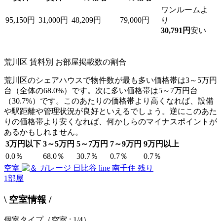
ワンルームよ
95,150円
31,000円
48,209円
79,000円
り
30,791円
安い
荒川区 賃料別 お部屋掲載数の割合
荒川区のシェアハウスで物件数が最も多い価格帯は3～5万円
台（全体の68.0%）です。次に多い価格帯は5～7万円台
（30.7%）です。このあたりの価格帯より高くなれば、設備
や駅距離や管理状況が良好といえるでしょう。逆にこのあた
りの価格帯より安くなれば、何かしらのマイナスポイントが
あるかもしれません。
3万円以下
3～5万円
5～7万円
7～9万円
9万円以上
0.0％
68.0％
30.7％
0.7％
0.7％
空室
残り
1
部屋
\ 空室情報 /
個室タイプ
（空室 : 1/4）