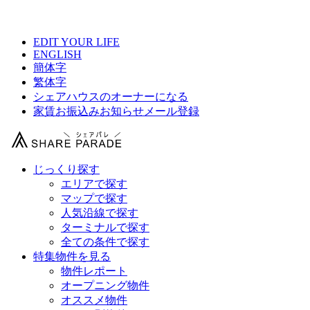
【 荒川区シェアハウス総合サイト 】
EDIT YOUR LIFE
ENGLISH
簡体字
繁体字
シェアハウスのオーナーになる
家賃お振込みお知らせメール登録
じっくり探す
エリアで探す
マップで探す
人気沿線で探す
ターミナルで探す
全ての条件で探す
特集物件を見る
物件レポート
オープニング物件
オススメ物件