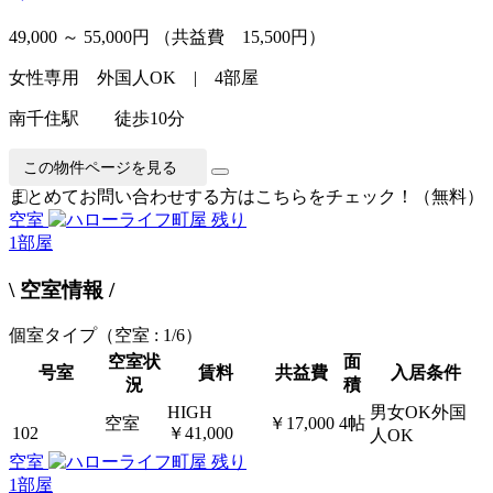
49,000 ～ 55,000円
（共益費 15,500円）
女性専用 外国人OK | 4部屋
南千住駅 徒歩10分
この物件ページを見る
まとめてお問い合わせする方はこちらをチェック！（無料）
空室
残り
1
部屋
\ 空室情報 /
個室タイプ
（空室 : 1/6）
空室状
面
号室
賃料
共益費
入居条件
況
積
HIGH
男女OK外国
空室
￥17,000
4帖
102
￥41,000
人OK
空室
残り
1
部屋