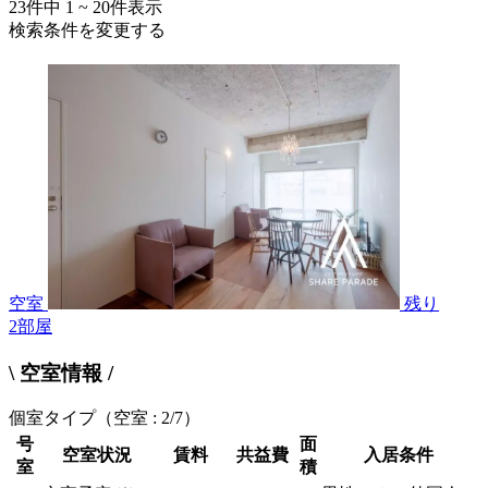
23
件中
1 ~ 20
件表示
検索条件を変更する
空室
残り
2
部屋
\ 空室情報 /
個室タイプ
（空室 : 2/7）
号
面
空室状況
賃料
共益費
入居条件
室
積