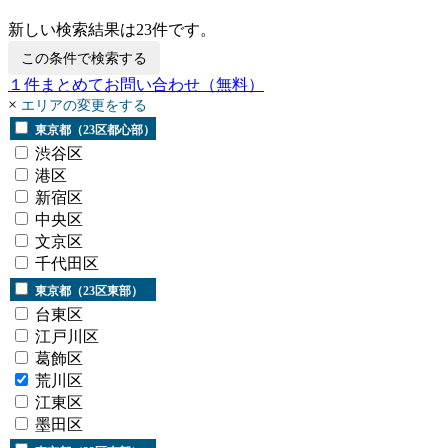
新しい検索結果は
23
件です。
この条件で検索する
１
件まとめてお問い合わせ
（無料）
×
エリアの変更をする
東京都（23区都心部）
渋谷区
港区
新宿区
中央区
文京区
千代田区
東京都（23区東部）
台東区
江戸川区
葛飾区
荒川区
江東区
墨田区