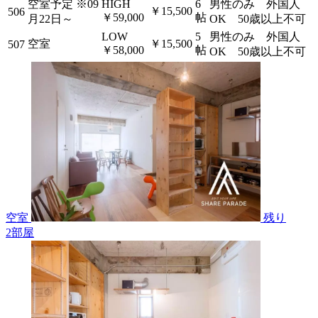
空室予定
※09
HIGH
6
男性のみ 外国人
￥15,500
506
￥59,000
帖
月22日～
OK 50歳以上不可
LOW
5
男性のみ 外国人
空室
￥15,500
507
￥58,000
帖
OK 50歳以上不可
空室
残り
2
部屋