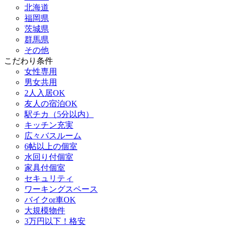
北海道
福岡県
茨城県
群馬県
その他
こだわり条件
女性専用
男女共用
2人入居OK
友人の宿泊OK
駅チカ（5分以内）
キッチン充実
広々バスルーム
6帖以上の個室
水回り付個室
家具付個室
セキュリティ
ワーキングスペース
バイクor車OK
大規模物件
3万円以下！格安