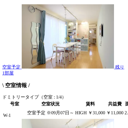
空室予定
残り
1
部屋
\ 空室情報 /
ドミトリータイプ
（空室 : 1/4）
号室
空室状況
賃料
共益費
空室予定
※09月07日～
HIGH
￥31,000
￥11,000
2
W-1