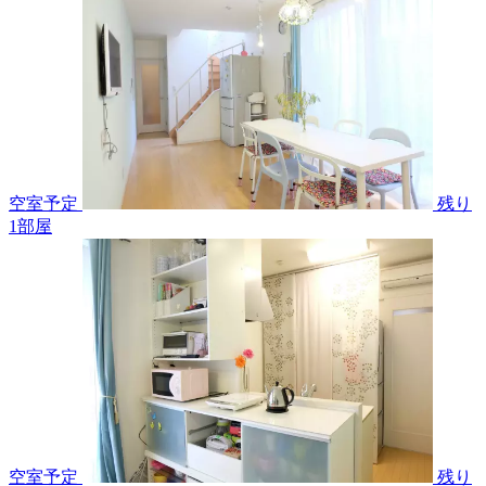
空室予定
残り
1
部屋
空室予定
残り