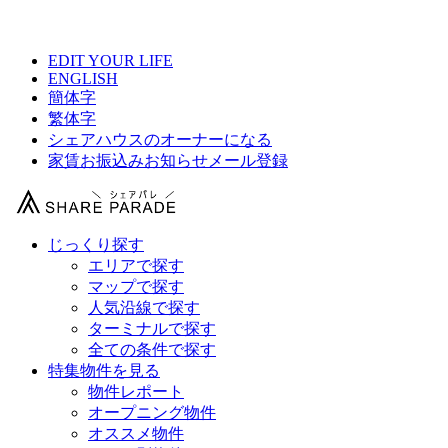
【 北区シェアハウス総合サイト 】
EDIT YOUR LIFE
ENGLISH
簡体字
繁体字
シェアハウスのオーナーになる
家賃お振込みお知らせメール登録
じっくり探す
エリアで探す
マップで探す
人気沿線で探す
ターミナルで探す
全ての条件で探す
特集物件を見る
物件レポート
オープニング物件
オススメ物件