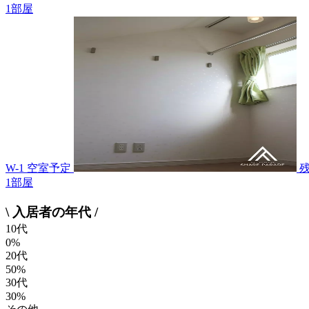
1
部屋
W-1 空室予定
1
部屋
\ 入居者の年代 /
10代
0%
20代
50%
30代
30%