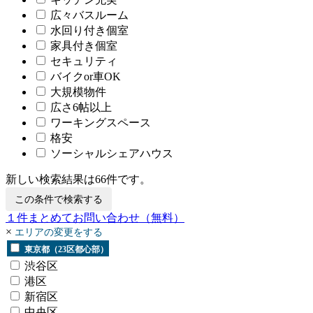
広々バスルーム
水回り付き個室
家具付き個室
セキュリティ
バイクor車OK
大規模物件
広さ6帖以上
ワーキングスペース
格安
ソーシャルシェアハウス
新しい検索結果は
66
件です。
この条件で検索する
１
件まとめてお問い合わせ
（無料）
×
エリアの変更をする
東京都（23区都心部）
渋谷区
港区
新宿区
中央区