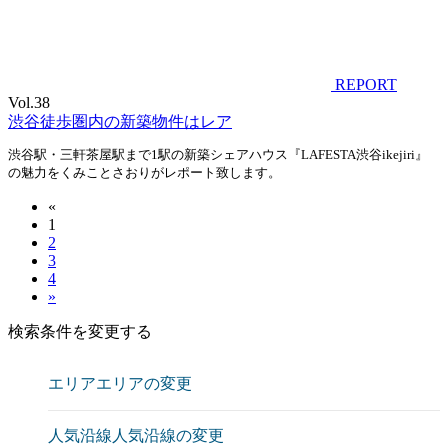
REPORT
Vol.38
渋谷徒歩圏内の新築物件はレア
渋谷駅・三軒茶屋駅まで1駅の新築シェアハウス『LAFESTA渋谷ikejiri』
の魅力をくみことさおりがレポート致します。
«
1
2
3
4
»
検索条件を変更する
エリア
エリアの変更
人気沿線
人気沿線の変更