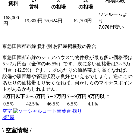
い
ス
ム
相場比較
賃料
賃料
の相場
の相場
ワンルームよ
168,000
19,800円
55,624円
62,700円
り
円
7,076円
安い
東急田園都市線 賃料別 お部屋掲載数の割合
東急田園都市線のシェアハウスで物件数が最も多い価格帯は
5～7万円台（全体の46.5%）です。次に多い価格帯は3～5万
円台（42.5%）です。このあたりの価格帯より高くなれば、
設備や駅距離や管理状況が良好といえるでしょう。逆にこの
あたりの価格帯より安くなれば、何かしらのマイナスポイン
トがあるかもしれません。
3万円以下
3～5万円
5～7万円
7～9万円
9万円以上
0.5％
42.5％
46.5％
6.5％
4.1％
空室
残り
3
部屋
\ 空室情報 /