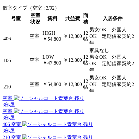
個室タイプ
（空室 : 3/92）
空室
面
号室
賃料
共益費
入居条件
状況
積
男女OK 外国人
HIGH
12
空室
￥12,800
OK 定期借家契約2
406
￥54,800
帖
年
家具なし
LOW
12
男女OK 外国人
空室
￥12,800
106
￥47,800
帖
OK 定期借家契約2
年
男女OK 外国人
12
空室
￥54,800
￥12,800
OK 定期借家契約2
210
帖
年
空室
残り
3
部屋
空室
残り
3
部屋
406 空室
残り
3
部屋
210 空室
残り