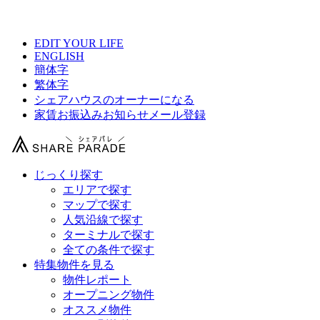
【 東急田園都市線シェアハウス総合サイト 】
EDIT YOUR LIFE
ENGLISH
簡体字
繁体字
シェアハウスのオーナーになる
家賃お振込みお知らせメール登録
じっくり探す
エリアで探す
マップで探す
人気沿線で探す
ターミナルで探す
全ての条件で探す
特集物件を見る
物件レポート
オープニング物件
オススメ物件