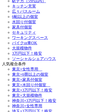
駅チカ（5分以内）
キッチン充実
広々バスルーム
6帖以上の個室
水回り付個室
家具付個室
セキュリティ
ワーキングスペース
バイクor車OK
大規模物件
3万円以下！格安
ソーシャルシェアハウス
人気複合条件
東京×女性専用
東京×6畳以上の個室
東京×家具付個室
東京×水回り付個室
東京×3万円以下！格安
東京×大規模物件
神奈川×3万円以下！格安
神奈川×女性専用
埼玉×3万円以下！格安