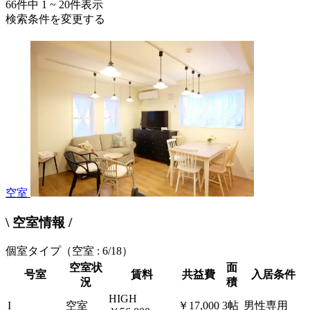
66
件中
1 ~ 20
件表示
検索条件を変更する
空室
\ 空室情報 /
個室タイプ
（空室 : 6/18）
空室状
面
号室
賃料
共益費
入居条件
況
積
HIGH
I
空室
￥17,000
3帖
男性専用