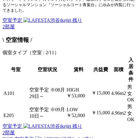
るソーシャルマンション『ソーシャルコート青葉台』にゆみが内覧に行っ
てきました。
空室予定
残り
2
部屋
\ 空室情報 /
個室タイプ
（空室 : 2/11）
入
居
号室
空室状況
賃料
共益費
面積
条
件
男
空室予定
※08月
HIGH
￥15,000
A101
4.96m2
女
￥53,000
29日～
OK
男
空室予定
※09月
LOW
￥15,000
4.96m2
女
E205
￥52,000
10日～
OK
空室予定
残り
2
部屋