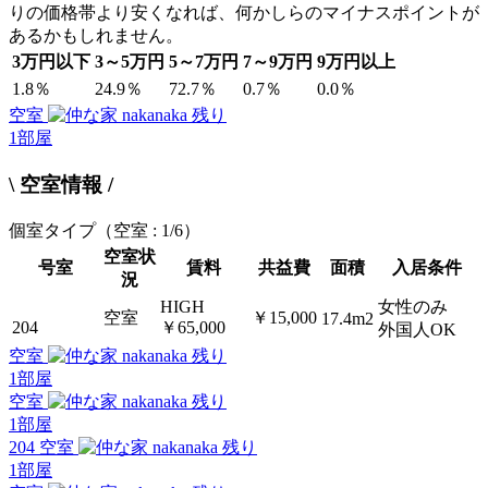
りの価格帯より安くなれば、何かしらのマイナスポイントが
あるかもしれません。
3万円以下
3～5万円
5～7万円
7～9万円
9万円以上
1.8％
24.9％
72.7％
0.7％
0.0％
空室
残り
1
部屋
\ 空室情報 /
個室タイプ
（空室 : 1/6）
空室状
号室
賃料
共益費
面積
入居条件
況
HIGH
女性のみ
空室
￥15,000
17.4m2
204
￥65,000
外国人OK
空室
残り
1
部屋
空室
残り
1
部屋
204 空室
残り
1
部屋