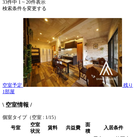
33
件中
1 ~ 20
件表示
検索条件を変更する
空室予定
残り
1
部屋
\ 空室情報 /
個室タイプ
（空室 : 1/15）
空室
面
号室
賃料
共益費
入居条件
状況
積