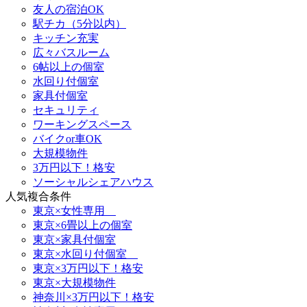
友人の宿泊OK
駅チカ（5分以内）
キッチン充実
広々バスルーム
6帖以上の個室
水回り付個室
家具付個室
セキュリティ
ワーキングスペース
バイクor車OK
大規模物件
3万円以下！格安
ソーシャルシェアハウス
人気複合条件
東京×女性専用
東京×6畳以上の個室
東京×家具付個室
東京×水回り付個室
東京×3万円以下！格安
東京×大規模物件
神奈川×3万円以下！格安