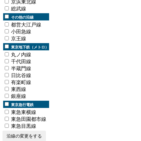
京浜東北線
総武線
その他の沿線
都営大江戸線
小田急線
京王線
東京地下鉄（メトロ）
丸ノ内線
千代田線
半蔵門線
日比谷線
有楽町線
東西線
銀座線
東京急行電鉄
東急東横線
東急田園都市線
東急目黒線
沿線の変更をする