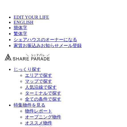
【 練馬区シェアハウス総合サイト 】
EDIT YOUR LIFE
ENGLISH
簡体字
繁体字
シェアハウスのオーナーになる
家賃お振込みお知らせメール登録
じっくり探す
エリアで探す
マップで探す
人気沿線で探す
ターミナルで探す
全ての条件で探す
特集物件を見る
物件レポート
オープニング物件
オススメ物件