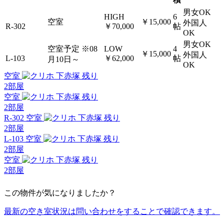
男女OK
HIGH
6
空室
￥15,000
外国人
R-302
￥70,000
帖
OK
男女OK
空室予定
※08
LOW
4
￥15,000
外国人
L-103
￥62,000
帖
月10日～
OK
空室
残り
2
部屋
空室
残り
2
部屋
R-302 空室
残り
2
部屋
L-103 空室
残り
2
部屋
空室
残り
2
部屋
この物件が気になりましたか？
最新の空き室状況は
問い合わせ
をすることで確認できます。