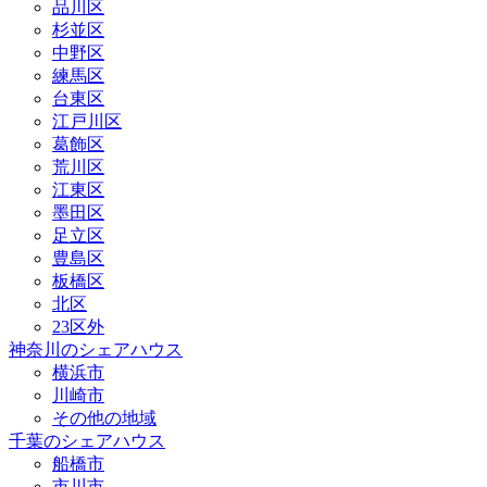
品川区
杉並区
中野区
練馬区
台東区
江戸川区
葛飾区
荒川区
江東区
墨田区
足立区
豊島区
板橋区
北区
23区外
神奈川のシェアハウス
横浜市
川崎市
その他の地域
千葉のシェアハウス
船橋市
市川市