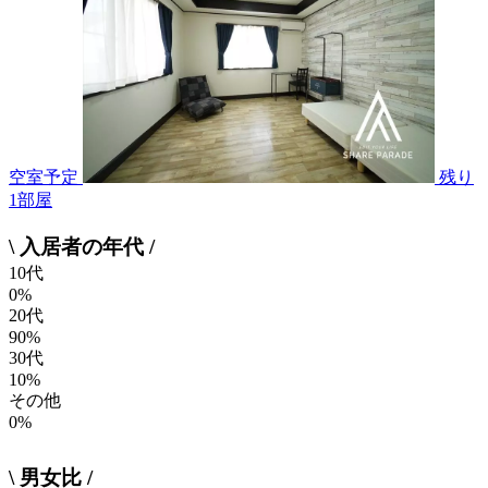
空室予定
残り
1
部屋
\ 入居者の年代 /
10代
0%
20代
90%
30代
10%
その他
0%
\ 男女比 /