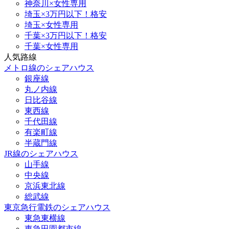
神奈川×女性専用
埼玉×3万円以下！格安
埼玉×女性専用
千葉×3万円以下！格安
千葉×女性専用
人気路線
メトロ線のシェアハウス
銀座線
丸ノ内線
日比谷線
東西線
千代田線
有楽町線
半蔵門線
JR線のシェアハウス
山手線
中央線
京浜東北線
総武線
東京急行電鉄のシェアハウス
東急東横線
東急田園都市線