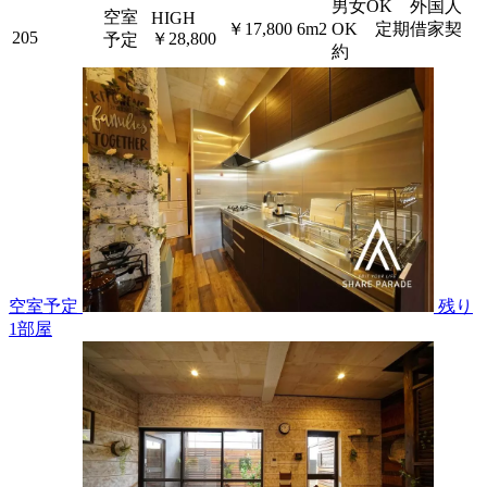
男女OK 外国人
空室
HIGH
￥17,800
6m2
OK 定期借家契
205
￥28,800
予定
約
空室予定
残り
1
部屋