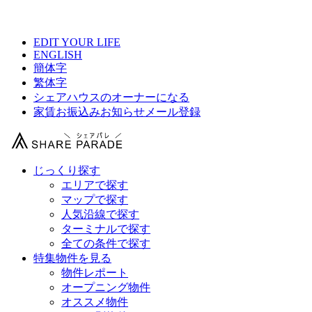
【 東京急行電鉄シェアハウス総合サイト 】
EDIT YOUR LIFE
ENGLISH
簡体字
繁体字
シェアハウスのオーナーになる
家賃お振込みお知らせメール登録
じっくり探す
エリアで探す
マップで探す
人気沿線で探す
ターミナルで探す
全ての条件で探す
特集物件を見る
物件レポート
オープニング物件
オススメ物件