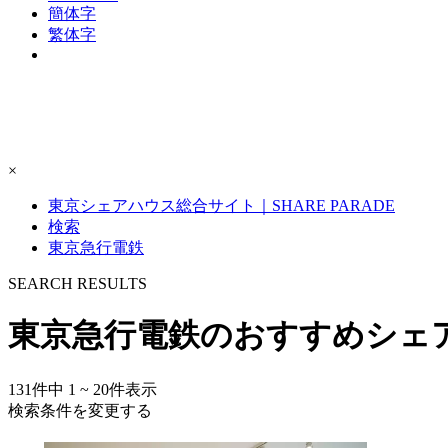
簡体字
繁体字
×
東京シェアハウス総合サイト｜SHARE PARADE
検索
東京急行電鉄
S
E
ARCH RESULTS
東京急行電鉄のおすすめシェ
131
件中
1 ~ 20
件表示
検索条件を変更する