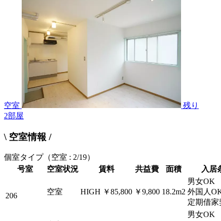
空室
残り
2
部屋
\ 空室情報 /
個室タイプ
（空室 : 2/19）
号室
空室状況
賃料
共益費
面積
入居
男女OK
空室
HIGH
￥85,800
￥9,800
18.2m2
外国人O
206
定期借家
男女OK