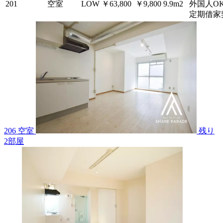
201
空室
LOW
￥63,800
￥9,800
9.9m2
外国人O
定期借家
206 空室
残り
2
部屋