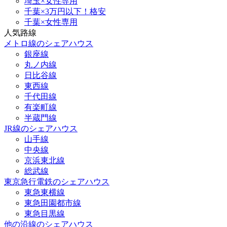
埼玉×女性専用
千葉×3万円以下！格安
千葉×女性専用
人気路線
メトロ線のシェアハウス
銀座線
丸ノ内線
日比谷線
東西線
千代田線
有楽町線
半蔵門線
JR線のシェアハウス
山手線
中央線
京浜東北線
総武線
東京急行電鉄のシェアハウス
東急東横線
東急田園都市線
東急目黒線
他の沿線のシェアハウス