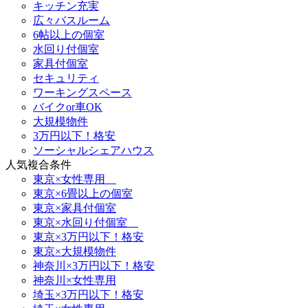
キッチン充実
広々バスルーム
6帖以上の個室
水回り付個室
家具付個室
セキュリティ
ワーキングスペース
バイクor車OK
大規模物件
3万円以下！格安
ソーシャルシェアハウス
人気複合条件
東京×女性専用
東京×6畳以上の個室
東京×家具付個室
東京×水回り付個室
東京×3万円以下！格安
東京×大規模物件
神奈川×3万円以下！格安
神奈川×女性専用
埼玉×3万円以下！格安