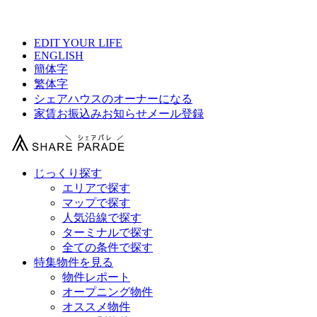
【 東京急行電鉄シェアハウス総合サイト 】
EDIT YOUR LIFE
ENGLISH
簡体字
繁体字
シェアハウスのオーナーになる
家賃お振込みお知らせメール登録
じっくり探す
エリアで探す
マップで探す
人気沿線で探す
ターミナルで探す
全ての条件で探す
特集物件を見る
物件レポート
オープニング物件
オススメ物件