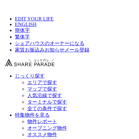
【 アミティエ中目黒の物件情報 】
EDIT YOUR LIFE
ENGLISH
簡体字
繁体字
シェアハウスのオーナーになる
家賃お振込みお知らせメール登録
じっくり探す
エリアで探す
マップで探す
人気沿線で探す
ターミナルで探す
全ての条件で探す
特集物件を見る
物件レポート
オープニング物件
オススメ物件