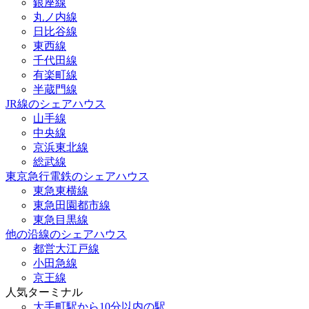
銀座線
丸ノ内線
日比谷線
東西線
千代田線
有楽町線
半蔵門線
JR線のシェアハウス
山手線
中央線
京浜東北線
総武線
東京急行電鉄のシェアハウス
東急東横線
東急田園都市線
東急目黒線
他の沿線のシェアハウス
都営大江戸線
小田急線
京王線
人気ターミナル
大手町駅から10分以内の駅