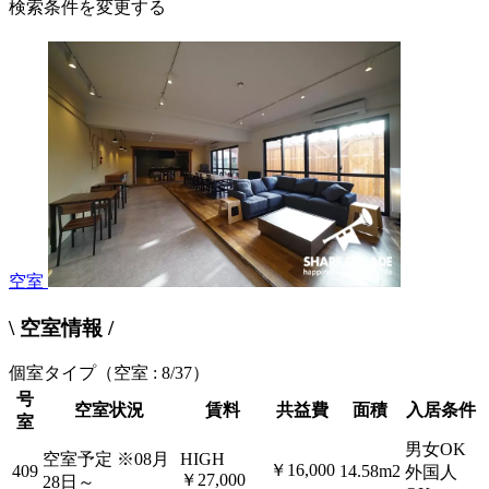
検索条件を変更する
空室
\ 空室情報 /
個室タイプ
（空室 : 8/37）
号
空室状況
賃料
共益費
面積
入居条件
室
男女OK
空室予定
※08月
HIGH
￥16,000
409
14.58m2
外国人
￥27,000
28日～