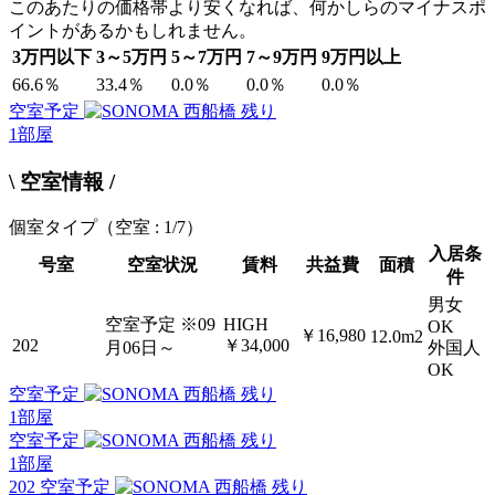
このあたりの価格帯より安くなれば、何かしらのマイナスポ
イントがあるかもしれません。
3万円以下
3～5万円
5～7万円
7～9万円
9万円以上
66.6％
33.4％
0.0％
0.0％
0.0％
空室予定
残り
1
部屋
\ 空室情報 /
個室タイプ
（空室 : 1/7）
入居条
号室
空室状況
賃料
共益費
面積
件
男女
空室予定
※09
HIGH
OK
￥16,980
12.0m2
202
￥34,000
月06日～
外国人
OK
空室予定
残り
1
部屋
空室予定
残り
1
部屋
202 空室予定
残り