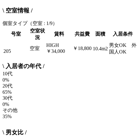
\ 空室情報 /
個室タイプ
（空室 : 1/9）
空室状
号室
賃料
共益費
面積
入居条件
況
HIGH
男女OK 外
空室
￥18,800
10.4m2
205
￥34,000
国人OK
\ 入居者の年代 /
10代
0%
20代
65%
30代
0%
その他
35%
\ 男女比 /