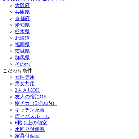
大阪府
兵庫県
京都府
愛知県
栃木県
北海道
福岡県
茨城県
群馬県
その他
こだわり条件
女性専用
男女共用
2人入居OK
友人の宿泊OK
駅チカ（5分以内）
キッチン充実
広々バスルーム
6帖以上の個室
水回り付個室
家具付個室