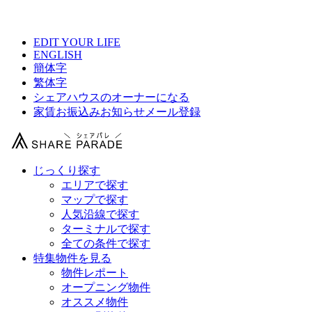
【 千葉県・賃料3万円以下シェアハウス総合サイト 】
EDIT YOUR LIFE
ENGLISH
簡体字
繁体字
シェアハウスのオーナーになる
家賃お振込みお知らせメール登録
じっくり探す
エリアで探す
マップで探す
人気沿線で探す
ターミナルで探す
全ての条件で探す
特集物件を見る
物件レポート
オープニング物件
オススメ物件