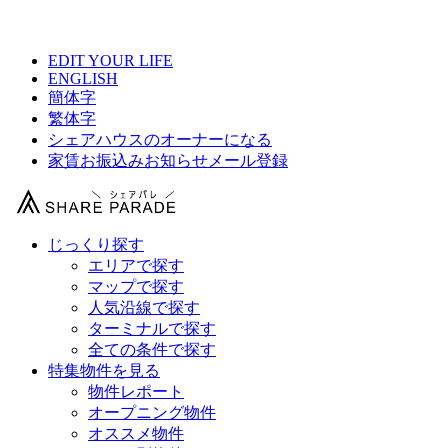
【 ゲーミングシェアハウス船橋の物件情報 】
EDIT YOUR LIFE
ENGLISH
簡体字
繁体字
シェアハウスのオーナーになる
家賃お振込みお知らせメール登録
じっくり探す
エリアで探す
マップで探す
人気沿線で探す
ターミナルで探す
全ての条件で探す
特集物件を見る
物件レポート
オープニング物件
オススメ物件