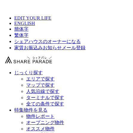
【 東京コミュ+の物件情報 】
EDIT YOUR LIFE
ENGLISH
簡体字
繁体字
シェアハウスのオーナーになる
家賃お振込みお知らせメール登録
じっくり探す
エリアで探す
マップで探す
人気沿線で探す
ターミナルで探す
全ての条件で探す
特集物件を見る
物件レポート
オープニング物件
オススメ物件