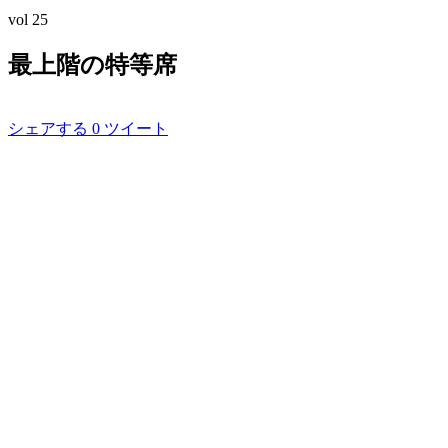
vol
25
最上階の特等席
シェアする
0
ツイート