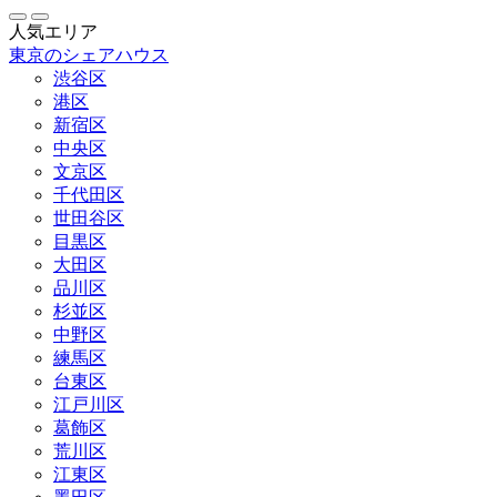
人気エリア
東京のシェアハウス
渋谷区
港区
新宿区
中央区
文京区
千代田区
世田谷区
目黒区
大田区
品川区
杉並区
中野区
練馬区
台東区
江戸川区
葛飾区
荒川区
江東区