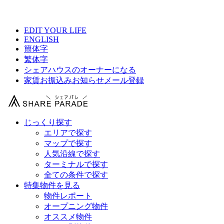
【 荒川区シェアハウス総合サイト 】
EDIT YOUR LIFE
ENGLISH
簡体字
繁体字
シェアハウスのオーナーになる
家賃お振込みお知らせメール登録
じっくり探す
エリアで探す
マップで探す
人気沿線で探す
ターミナルで探す
全ての条件で探す
特集物件を見る
物件レポート
オープニング物件
オススメ物件