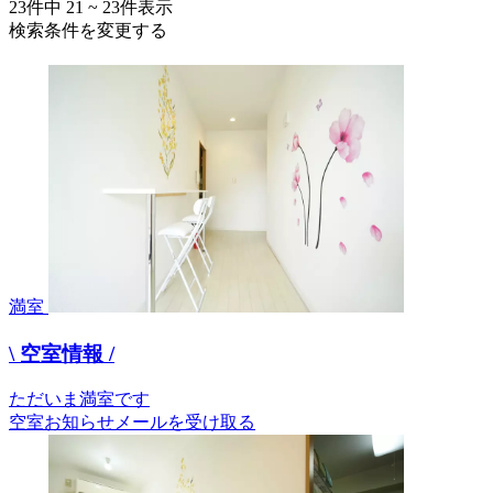
23
件中
21 ~ 23
件表示
検索条件を変更する
満室
\ 空室情報 /
ただいま満室です
空室お知らせメールを受け取る