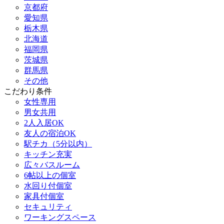
京都府
愛知県
栃木県
北海道
福岡県
茨城県
群馬県
その他
こだわり条件
女性専用
男女共用
2人入居OK
友人の宿泊OK
駅チカ（5分以内）
キッチン充実
広々バスルーム
6帖以上の個室
水回り付個室
家具付個室
セキュリティ
ワーキングスペース