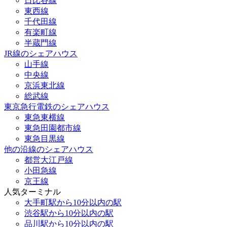
日比谷線
東西線
千代田線
有楽町線
半蔵門線
JR線のシェアハウス
山手線
中央線
京浜東北線
総武線
東京急行電鉄のシェアハウス
東急東横線
東急田園都市線
東急目黒線
他の沿線のシェアハウス
都営大江戸線
小田急線
京王線
人気ターミナル
大手町駅から10分以内の駅
渋谷駅から10分以内の駅
品川駅から10分以内の駅