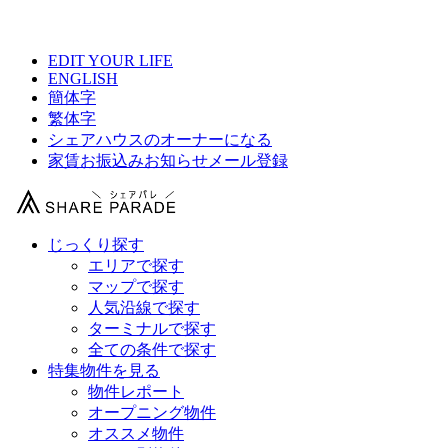
【 コミュニティーハウス 横浜上星川の物件情報 】
EDIT YOUR LIFE
ENGLISH
簡体字
繁体字
シェアハウスのオーナーになる
家賃お振込みお知らせメール登録
じっくり探す
エリアで探す
マップで探す
人気沿線で探す
ターミナルで探す
全ての条件で探す
特集物件を見る
物件レポート
オープニング物件
オススメ物件