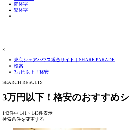
簡体字
繁体字
×
東京シェアハウス総合サイト｜SHARE PARADE
検索
3万円以下！格安
S
E
ARCH RESULTS
3万円以下！格安のおすすめシ
143
件中
141 ~ 143
件表示
検索条件を変更する