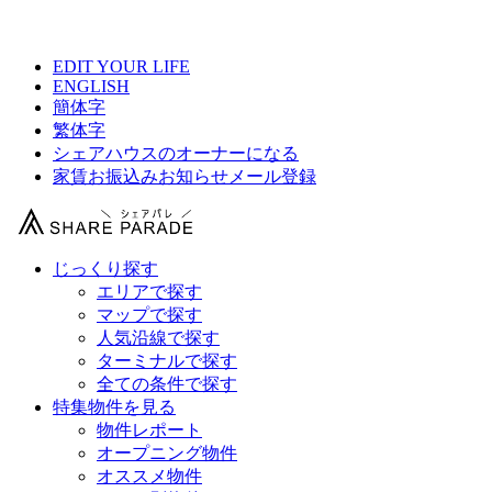
【 3万円以下！格安シェアハウス総合サイト 】
EDIT YOUR LIFE
ENGLISH
簡体字
繁体字
シェアハウスのオーナーになる
家賃お振込みお知らせメール登録
じっくり探す
エリアで探す
マップで探す
人気沿線で探す
ターミナルで探す
全ての条件で探す
特集物件を見る
物件レポート
オープニング物件
オススメ物件