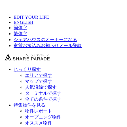
【 SONOMA 磯子の物件情報 】
EDIT YOUR LIFE
ENGLISH
簡体字
繁体字
シェアハウスのオーナーになる
家賃お振込みお知らせメール登録
じっくり探す
エリアで探す
マップで探す
人気沿線で探す
ターミナルで探す
全ての条件で探す
特集物件を見る
物件レポート
オープニング物件
オススメ物件