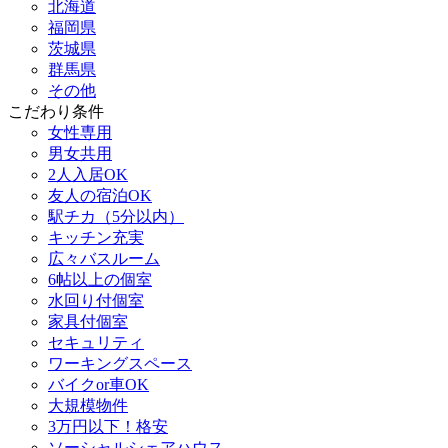
北海道
福岡県
茨城県
群馬県
その他
こだわり条件
女性専用
男女共用
2人入居OK
友人の宿泊OK
駅チカ（5分以内）
キッチン充実
広々バスルーム
6帖以上の個室
水回り付個室
家具付個室
セキュリティ
ワーキングスペース
バイクor車OK
大規模物件
3万円以下！格安
ソーシャルシェアハウス