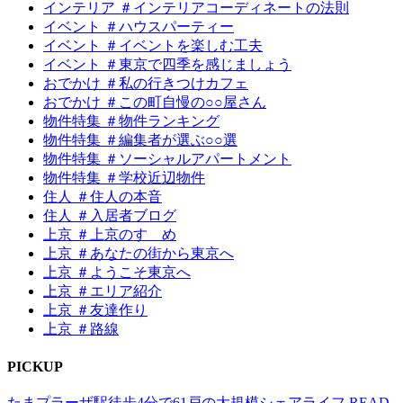
インテリア ＃インテリアコーディネートの法則
イベント ＃ハウスパーティー
イベント ＃イベントを楽しむ工夫
イベント ＃東京で四季を感じましょう
おでかけ ＃私の行きつけカフェ
おでかけ ＃この町自慢の○○屋さん
物件特集 ＃物件ランキング
物件特集 ＃編集者が選ぶ○○選
物件特集 ＃ソーシャルアパートメント
物件特集 ＃学校近辺物件
住人 ＃住人の本音
住人 ＃入居者ブログ
上京 ＃上京のすゝめ
上京 ＃あなたの街から東京へ
上京 ＃ようこそ東京へ
上京 ＃エリア紹介
上京 ＃友達作り
上京 ＃路線
P
I
CKUP
たまプラーザ駅徒歩4分で61戸の大規模シェアライフ
READ