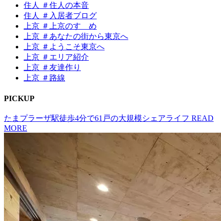
住人 ＃住人の本音
住人 ＃入居者ブログ
上京 ＃上京のすゝめ
上京 ＃あなたの街から東京へ
上京 ＃ようこそ東京へ
上京 ＃エリア紹介
上京 ＃友達作り
上京 ＃路線
P
I
CKUP
たまプラーザ駅徒歩4分で61戸の大規模シェアライフ
READ
MORE