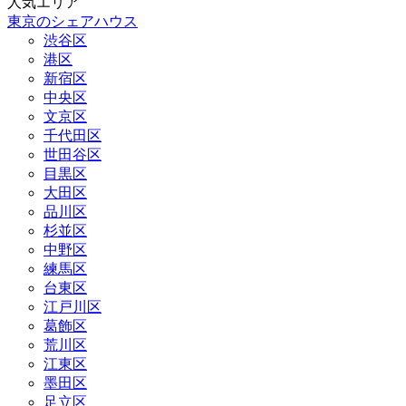
人気エリア
東京のシェアハウス
渋谷区
港区
新宿区
中央区
文京区
千代田区
世田谷区
目黒区
大田区
品川区
杉並区
中野区
練馬区
台東区
江戸川区
葛飾区
荒川区
江東区
墨田区
足立区