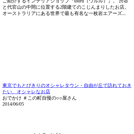
ご紹介するインテリアショップ『uluru（ウルル）』。 渋谷
と代官山の中間に位置する2階建てのこじんまりしたお店。
オーストラリアにある世界で最も有名な一枚岩エアーズ...
東京でもとびきりのオシャレタウン・自由が丘で訪れておき
たい、オシャレなお店
おでかけ ＃この町自慢の○○屋さん
2014/06/05