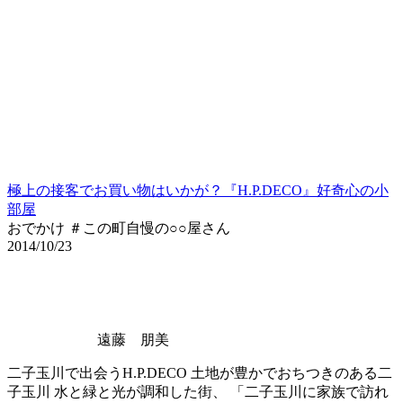
極上の接客でお買い物はいかが？『H.P.DECO』好奇心の小
部屋
おでかけ ＃この町自慢の○○屋さん
2014/10/23
遠藤 朋美
二子玉川で出会うH.P.DECO 土地が豊かでおちつきのある二
子玉川 水と緑と光が調和した街、 「二子玉川に家族で訪れ