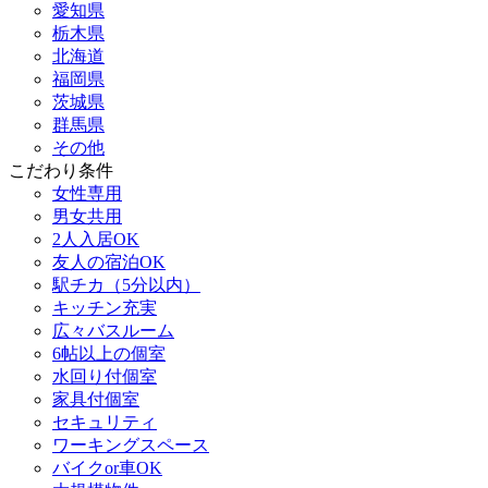
愛知県
栃木県
北海道
福岡県
茨城県
群馬県
その他
こだわり条件
女性専用
男女共用
2人入居OK
友人の宿泊OK
駅チカ（5分以内）
キッチン充実
広々バスルーム
6帖以上の個室
水回り付個室
家具付個室
セキュリティ
ワーキングスペース
バイクor車OK