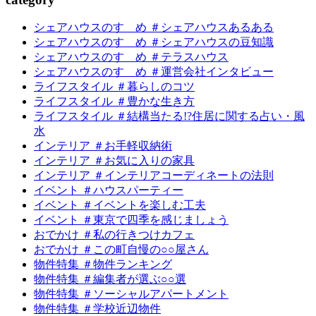
シェアハウスのすゝめ ＃シェアハウスあるある
シェアハウスのすゝめ ＃シェアハウスの豆知識
シェアハウスのすゝめ ＃テラスハウス
シェアハウスのすゝめ ＃運営会社インタビュー
ライフスタイル ＃暮らしのコツ
ライフスタイル ＃豊かな生き方
ライフスタイル ＃結構当たる!?住居に関する占い・風
水
インテリア ＃お手軽収納術
インテリア ＃お気に入りの家具
インテリア ＃インテリアコーディネートの法則
イベント ＃ハウスパーティー
イベント ＃イベントを楽しむ工夫
イベント ＃東京で四季を感じましょう
おでかけ ＃私の行きつけカフェ
おでかけ ＃この町自慢の○○屋さん
物件特集 ＃物件ランキング
物件特集 ＃編集者が選ぶ○○選
物件特集 ＃ソーシャルアパートメント
物件特集 ＃学校近辺物件