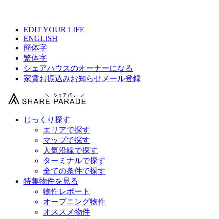
【 COURI 026 池袋の物件情報 】
EDIT YOUR LIFE
ENGLISH
簡体字
繁体字
シェアハウスのオーナーになる
家賃お振込みお知らせメール登録
じっくり探す
エリアで探す
マップで探す
人気沿線で探す
ターミナルで探す
全ての条件で探す
特集物件を見る
物件レポート
オープニング物件
オススメ物件