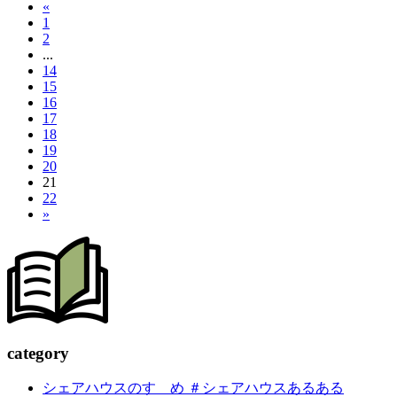
«
1
2
...
14
15
16
17
18
19
20
21
22
»
c
a
tegory
シェアハウスのすゝめ ＃シェアハウスあるある