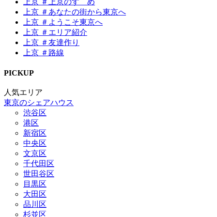
上京 ＃上京のすゝめ
上京 ＃あなたの街から東京へ
上京 ＃ようこそ東京へ
上京 ＃エリア紹介
上京 ＃友達作り
上京 ＃路線
P
I
CKUP
人気エリア
東京のシェアハウス
渋谷区
港区
新宿区
中央区
文京区
千代田区
世田谷区
目黒区
大田区
品川区
杉並区