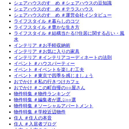
シェアハウスのすゝめ ＃シェアハウスの豆知識
シェアハウスのすゝめ ＃テラスハウス
シェアハウスのすゝめ ＃運営会社インタビュー
ライフスタイル ＃暮らしのコツ
ライフスタイル ＃豊かな生き方
ライフスタイル ＃結構当たる!?住居に関する占い・風
水
インテリア ＃お手軽収納術
インテリア ＃お気に入りの家具
インテリア ＃インテリアコーディネートの法則
イベント ＃ハウスパーティー
イベント ＃イベントを楽しむ工夫
イベント ＃東京で四季を感じましょう
おでかけ ＃私の行きつけカフェ
おでかけ ＃この町自慢の○○屋さん
物件特集 ＃物件ランキング
物件特集 ＃編集者が選ぶ○○選
物件特集 ＃ソーシャルアパートメント
物件特集 ＃学校近辺物件
住人 ＃住人の本音
住人 ＃入居者ブログ