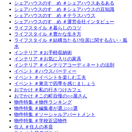
シェアハウスのすゝめ ＃シェアハウスあるある
シェアハウスのすゝめ ＃シェアハウスの豆知識
シェアハウスのすゝめ ＃テラスハウス
シェアハウスのすゝめ ＃運営会社インタビュー
ライフスタイル ＃暮らしのコツ
ライフスタイル ＃豊かな生き方
ライフスタイル ＃結構当たる!?住居に関する占い・風
水
インテリア ＃お手軽収納術
インテリア ＃お気に入りの家具
インテリア ＃インテリアコーディネートの法則
イベント ＃ハウスパーティー
イベント ＃イベントを楽しむ工夫
イベント ＃東京で四季を感じましょう
おでかけ ＃私の行きつけカフェ
おでかけ ＃この町自慢の○○屋さん
物件特集 ＃物件ランキング
物件特集 ＃編集者が選ぶ○○選
物件特集 ＃ソーシャルアパートメント
物件特集 ＃学校近辺物件
住人 ＃住人の本音