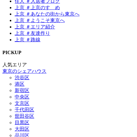
住人 ＃入居者ブログ
上京 ＃上京のすゝめ
上京 ＃あなたの街から東京へ
上京 ＃ようこそ東京へ
上京 ＃エリア紹介
上京 ＃友達作り
上京 ＃路線
P
I
CKUP
人気エリア
東京のシェアハウス
渋谷区
港区
新宿区
中央区
文京区
千代田区
世田谷区
目黒区
大田区
品川区