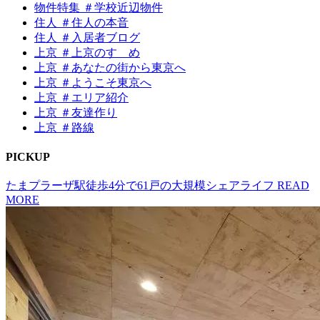
物件特集 ＃学校近辺物件
住人 ＃住人の本音
住人 ＃入居者ブログ
上京 ＃上京のすゝめ
上京 ＃あなたの街から東京へ
上京 ＃ようこそ東京へ
上京 ＃エリア紹介
上京 ＃友達作り
上京 ＃路線
P
I
CKUP
たまプラーザ駅徒歩4分で61戸の大規模シェアライフ
READ
MORE