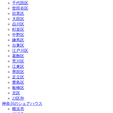
千代田区
世田谷区
目黒区
大田区
品川区
杉並区
中野区
練馬区
台東区
江戸川区
葛飾区
荒川区
江東区
墨田区
足立区
豊島区
板橋区
北区
23区外
神奈川のシェアハウス
横浜市