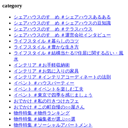
c
a
tegory
シェアハウスのすゝめ ＃シェアハウスあるある
シェアハウスのすゝめ ＃シェアハウスの豆知識
シェアハウスのすゝめ ＃テラスハウス
シェアハウスのすゝめ ＃運営会社インタビュー
ライフスタイル ＃暮らしのコツ
ライフスタイル ＃豊かな生き方
ライフスタイル ＃結構当たる!?住居に関する占い・風
水
インテリア ＃お手軽収納術
インテリア ＃お気に入りの家具
インテリア ＃インテリアコーディネートの法則
イベント ＃ハウスパーティー
イベント ＃イベントを楽しむ工夫
イベント ＃東京で四季を感じましょう
おでかけ ＃私の行きつけカフェ
おでかけ ＃この町自慢の○○屋さん
物件特集 ＃物件ランキング
物件特集 ＃編集者が選ぶ○○選
物件特集 ＃ソーシャルアパートメント