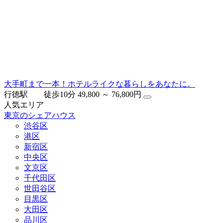
大手町まで一本！ホテルライクな暮らしをあなたに。
行徳駅 徒歩10分
49,800 ～ 76,800円
人気エリア
東京のシェアハウス
渋谷区
港区
新宿区
中央区
文京区
千代田区
世田谷区
目黒区
大田区
品川区