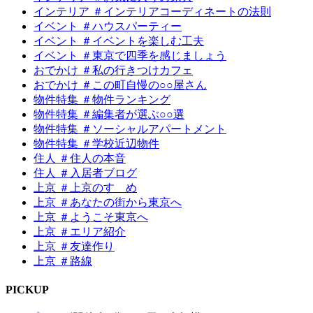
インテリア ＃インテリアコーディネートの法則
イベント ＃ハウスパーティー
イベント ＃イベントを楽しむ工夫
イベント ＃東京で四季を感じましょう
おでかけ ＃私の行きつけカフェ
おでかけ ＃この町自慢の○○屋さん
物件特集 ＃物件ランキング
物件特集 ＃編集者が選ぶ○○選
物件特集 ＃ソーシャルアパートメント
物件特集 ＃学校近辺物件
住人 ＃住人の本音
住人 ＃入居者ブログ
上京 ＃上京のすゝめ
上京 ＃あなたの街から東京へ
上京 ＃ようこそ東京へ
上京 ＃エリア紹介
上京 ＃友達作り
上京 ＃路線
P
I
CKUP