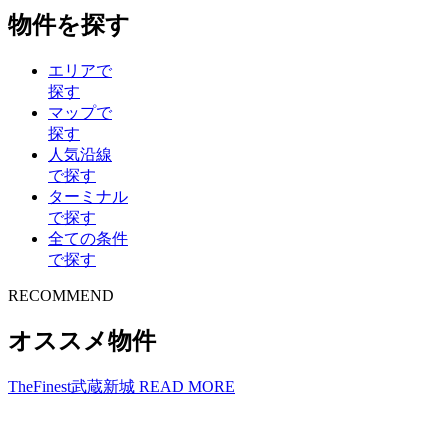
物件を探す
エリアで
探す
マップで
探す
人気沿線
で探す
ターミナル
で探す
全ての条件
で探す
R
E
COMMEND
オススメ物件
TheFinest武蔵新城
READ MORE