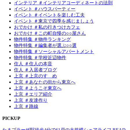
インテリア ＃インテリアコーディネートの法則
イベント ＃ハウスパーティー
イベント ＃イベントを楽しむ工夫
イベント ＃東京で四季を感じましょう
おでかけ ＃私の行きつけカフェ
おでかけ ＃この町自慢の○○屋さん
物件特集 ＃物件ランキング
物件特集 ＃編集者が選ぶ○○選
物件特集 ＃ソーシャルアパートメント
物件特集 ＃学校近辺物件
住人 ＃住人の本音
住人 ＃入居者ブログ
上京 ＃上京のすゝめ
上京 ＃あなたの街から東京へ
上京 ＃ようこそ東京へ
上京 ＃エリア紹介
上京 ＃友達作り
上京 ＃路線
P
I
CKUP
たまプラーザ駅徒歩4分で61戸の大規模シェアライフ
READ