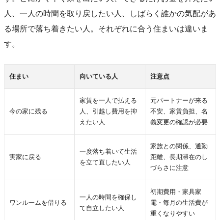
人、一人の時間を取り戻したい人、しばらく誰かの気配があ
る場所で落ち着きたい人。それぞれに合う住まいは違いま
す。
住まい
向いている人
注意点
家賃を一人で払える
元パートナーが来る
今の家に残る
人、引越し費用を抑
不安、家賃負担、名
えたい人
義変更の確認が必要
家族との関係、通勤
一度落ち着いて生活
実家に戻る
距離、長期滞在のし
を立て直したい人
づらさに注意
初期費用・家具家
一人の時間を確保し
ワンルームを借りる
電・毎月の生活費が
て自立したい人
重くなりやすい