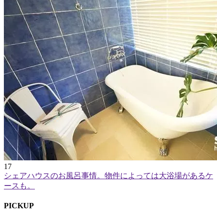
17
シェアハウスのお風呂事情。物件によっては大浴場があるケ
ースも。
P
I
CKUP