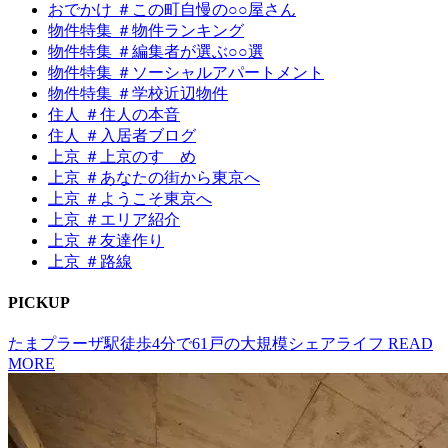
おでかけ ＃この町自慢の○○屋さん
物件特集 ＃物件ランキング
物件特集 ＃編集者が選ぶ○○選
物件特集 ＃ソーシャルアパートメント
物件特集 ＃学校近辺物件
住人 ＃住人の本音
住人 ＃入居者ブログ
上京 ＃上京のすゝめ
上京 ＃あなたの街から東京へ
上京 ＃ようこそ東京へ
上京 ＃エリア紹介
上京 ＃友達作り
上京 ＃路線
P
I
CKUP
たまプラーザ駅徒歩4分で61戸の大規模シェアライフ
READ
MORE