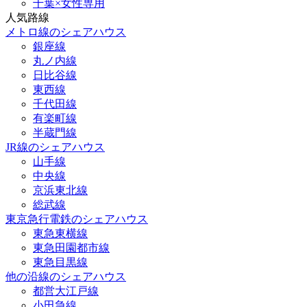
千葉×女性専用
人気路線
メトロ線のシェアハウス
銀座線
丸ノ内線
日比谷線
東西線
千代田線
有楽町線
半蔵門線
JR線のシェアハウス
山手線
中央線
京浜東北線
総武線
東京急行電鉄のシェアハウス
東急東横線
東急田園都市線
東急目黒線
他の沿線のシェアハウス
都営大江戸線
小田急線