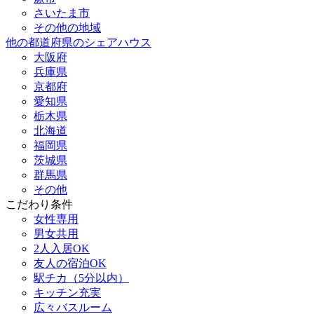
さいたま市
その他の地域
他の都道府県のシェアハウス
大阪府
兵庫県
京都府
愛知県
栃木県
北海道
福岡県
茨城県
群馬県
その他
こだわり条件
女性専用
男女共用
2人入居OK
友人の宿泊OK
駅チカ（5分以内）
キッチン充実
広々バスルーム