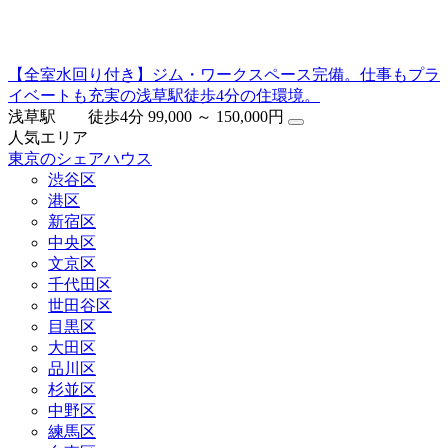
【全室水回り付き】ジム・ワークスペース完備。仕事もプラ
イベートも充実の浅草駅徒歩4分の住環境。
浅草駅 徒歩4分
99,000 ～ 150,000円
人気エリア
東京のシェアハウス
渋谷区
港区
新宿区
中央区
文京区
千代田区
世田谷区
目黒区
大田区
品川区
杉並区
中野区
練馬区