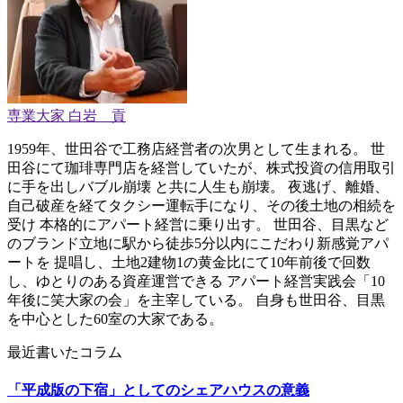
専業大家 白岩 貢
1959年、世田谷で工務店経営者の次男として生まれる。 世
田谷にて珈琲専門店を経営していたが、株式投資の信用取引
に手を出しバブル崩壊 と共に人生も崩壊。 夜逃げ、離婚、
自己破産を経てタクシー運転手になり、その後土地の相続を
受け 本格的にアパート経営に乗り出す。 世田谷、目黒など
のブランド立地に駅から徒歩5分以内にこだわり新感覚アパ
ートを 提唱し、土地2建物1の黄金比にて10年前後で回数
し、ゆとりのある資産運営できる アパート経営実践会「10
年後に笑大家の会」を主宰している。 自身も世田谷、目黒
を中心とした60室の大家である。
最近書いたコラム
「平成版の下宿」としてのシェアハウスの意義