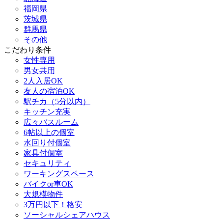
福岡県
茨城県
群馬県
その他
こだわり条件
女性専用
男女共用
2人入居OK
友人の宿泊OK
駅チカ（5分以内）
キッチン充実
広々バスルーム
6帖以上の個室
水回り付個室
家具付個室
セキュリティ
ワーキングスペース
バイクor車OK
大規模物件
3万円以下！格安
ソーシャルシェアハウス