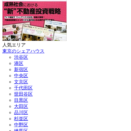
人気エリア
東京のシェアハウス
渋谷区
港区
新宿区
中央区
文京区
千代田区
世田谷区
目黒区
大田区
品川区
杉並区
中野区
練馬区