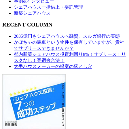
事例&インタビュー
シェアハウス一括借上・委託管理
新築シェアハウス
RECENT COLUMN
2035億円もシェアハウスへ融資、スルガ銀行の実態
かぼちゃの馬車という物件を保有していますが、貴社
でサブリースできませんか？
都内新築シェアハウス投資利回り8%！サブリース！リ
スクなし！寄宿舎合法！
大手ハウスメーカーの提案の落とし穴