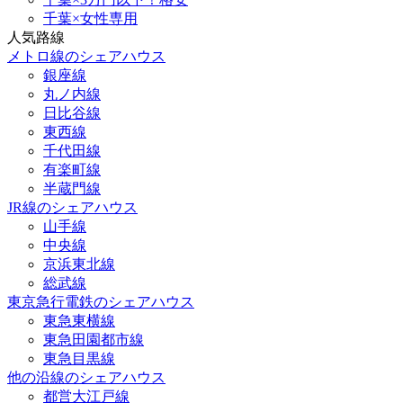
千葉×女性専用
人気路線
メトロ線のシェアハウス
銀座線
丸ノ内線
日比谷線
東西線
千代田線
有楽町線
半蔵門線
JR線のシェアハウス
山手線
中央線
京浜東北線
総武線
東京急行電鉄のシェアハウス
東急東横線
東急田園都市線
東急目黒線
他の沿線のシェアハウス
都営大江戸線