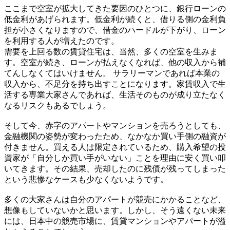
ここまで空室が拡大してきた要因のひとつに、銀行ローンの
低金利があげられます。低金利が続くと、借りる側の金利負
担が小さくなりますので、借金のハードルが下がり、ローン
を利用する人が増えたのです。
需要を上回る数の賃貸住宅は、当然、多くの空室を生みま
す。空室が続き、ローンが払えなくなれば、他の収入から補
てんしなくてはいけません。 サラリーマンであれば本業の
収入から、不足分を持ち出すことになります。家賃収入で生
活する専業大家さんであれば、生活そのものが成り立たなく
なるリスクもあるでしょう。
そして今、赤字のアパートやマンションを売ろうとしても、
金融機関の姿勢が変わったため、なかなか買い手側の融資が
付きません。買える人は限定されているため、購入希望の投
資家が「自分しか買い手がいない」ことを理由に安く買い叩
いてきます。その結果、売却したのに残債が残ってしまった
という悲惨なケースも少なくないようです。
多くの大家さんは自分のアパートが競売にかかることなど、
想像もしていないかと思います。しかし、そう遠くない未来
には、日本中の競売市場に、賃貸マンションやアパートが溢