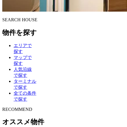
S
E
ARCH HOUSE
物件を探す
エリアで
探す
マップで
探す
人気沿線
で探す
ターミナル
で探す
全ての条件
で探す
R
E
COMMEND
オススメ物件