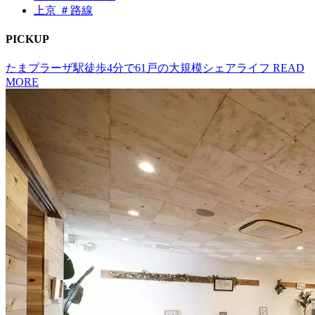
上京 ＃路線
P
I
CKUP
たまプラーザ駅徒歩4分で61戸の大規模シェアライフ
READ
MORE