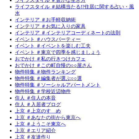
ライフスタイル ＃豊かな生き方
ライフスタイル ＃結構当たる!?住居に関する占い・風
水
インテリア ＃お手軽収納術
インテリア ＃お気に入りの家具
インテリア ＃インテリアコーディネートの法則
イベント ＃ハウスパーティー
イベント ＃イベントを楽しむ工夫
イベント ＃東京で四季を感じましょう
おでかけ ＃私の行きつけカフェ
おでかけ ＃この町自慢の○○屋さん
物件特集 ＃物件ランキング
物件特集 ＃編集者が選ぶ○○選
物件特集 ＃ソーシャルアパートメント
物件特集 ＃学校近辺物件
住人 ＃住人の本音
住人 ＃入居者ブログ
上京 ＃上京のすゝめ
上京 ＃あなたの街から東京へ
上京 ＃ようこそ東京へ
上京 ＃エリア紹介
上京 ＃友達作り