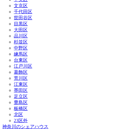
文京区
千代田区
世田谷区
目黒区
大田区
品川区
杉並区
中野区
練馬区
台東区
江戸川区
葛飾区
荒川区
江東区
墨田区
足立区
豊島区
板橋区
北区
23区外
神奈川のシェアハウス