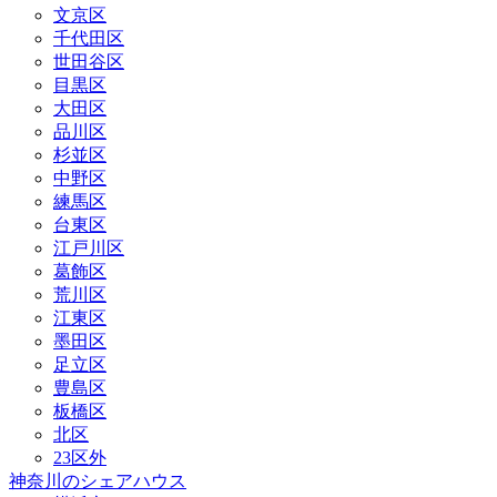
文京区
千代田区
世田谷区
目黒区
大田区
品川区
杉並区
中野区
練馬区
台東区
江戸川区
葛飾区
荒川区
江東区
墨田区
足立区
豊島区
板橋区
北区
23区外
神奈川のシェアハウス