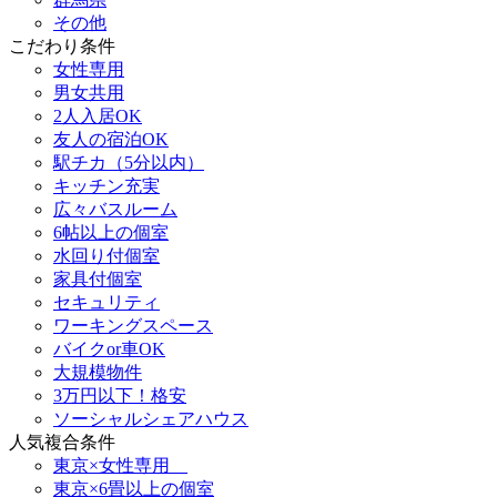
その他
こだわり条件
女性専用
男女共用
2人入居OK
友人の宿泊OK
駅チカ（5分以内）
キッチン充実
広々バスルーム
6帖以上の個室
水回り付個室
家具付個室
セキュリティ
ワーキングスペース
バイクor車OK
大規模物件
3万円以下！格安
ソーシャルシェアハウス
人気複合条件
東京×女性専用
東京×6畳以上の個室