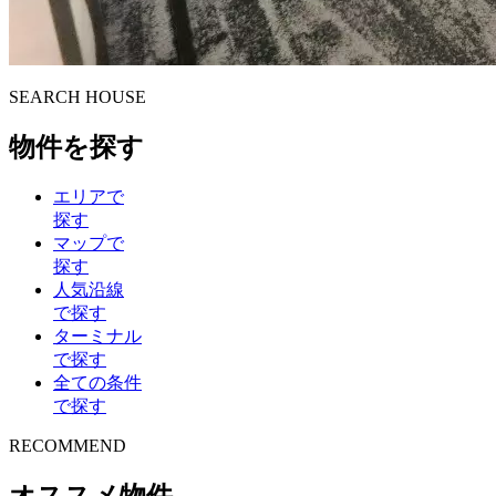
S
E
ARCH HOUSE
物件を探す
エリアで
探す
マップで
探す
人気沿線
で探す
ターミナル
で探す
全ての条件
で探す
R
E
COMMEND