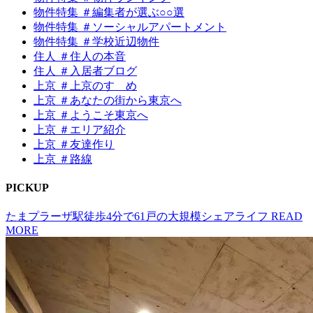
物件特集 ＃編集者が選ぶ○○選
物件特集 ＃ソーシャルアパートメント
物件特集 ＃学校近辺物件
住人 ＃住人の本音
住人 ＃入居者ブログ
上京 ＃上京のすゝめ
上京 ＃あなたの街から東京へ
上京 ＃ようこそ東京へ
上京 ＃エリア紹介
上京 ＃友達作り
上京 ＃路線
P
I
CKUP
たまプラーザ駅徒歩4分で61戸の大規模シェアライフ
READ
MORE