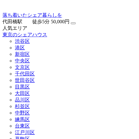
落ち着いたシェア暮らしを
代田橋駅 徒歩5分
50,000円
人気エリア
東京のシェアハウス
渋谷区
港区
新宿区
中央区
文京区
千代田区
世田谷区
目黒区
大田区
品川区
杉並区
中野区
練馬区
台東区
江戸川区
葛飾区