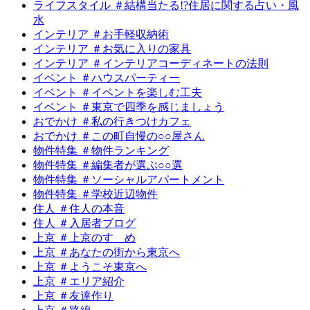
ライフスタイル ＃結構当たる!?住居に関する占い・風
水
インテリア ＃お手軽収納術
インテリア ＃お気に入りの家具
インテリア ＃インテリアコーディネートの法則
イベント ＃ハウスパーティー
イベント ＃イベントを楽しむ工夫
イベント ＃東京で四季を感じましょう
おでかけ ＃私の行きつけカフェ
おでかけ ＃この町自慢の○○屋さん
物件特集 ＃物件ランキング
物件特集 ＃編集者が選ぶ○○選
物件特集 ＃ソーシャルアパートメント
物件特集 ＃学校近辺物件
住人 ＃住人の本音
住人 ＃入居者ブログ
上京 ＃上京のすゝめ
上京 ＃あなたの街から東京へ
上京 ＃ようこそ東京へ
上京 ＃エリア紹介
上京 ＃友達作り