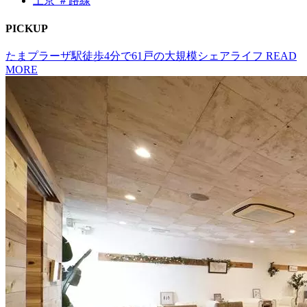
上京 ＃路線
P
I
CKUP
たまプラーザ駅徒歩4分で61戸の大規模シェアライフ
READ
MORE