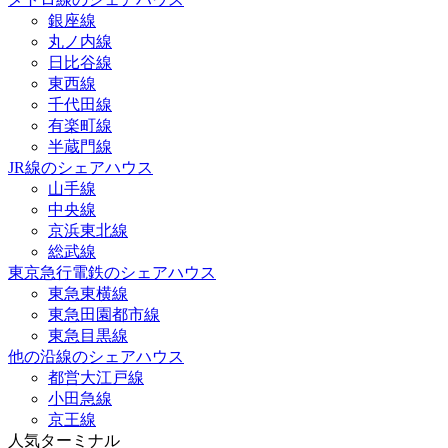
銀座線
丸ノ内線
日比谷線
東西線
千代田線
有楽町線
半蔵門線
JR線のシェアハウス
山手線
中央線
京浜東北線
総武線
東京急行電鉄のシェアハウス
東急東横線
東急田園都市線
東急目黒線
他の沿線のシェアハウス
都営大江戸線
小田急線
京王線
人気ターミナル