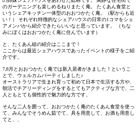
の姉妹シェアハウスをあわせた総称です。 閑静な住宅街で
のガーデニングも楽しめるねりまたく庵。 たくあん食堂と
いうシェアキッチン一体型のおおつかたく庵。（駅からも近
い！） それぞれ特徴的なシェアハウスの日常の1コマをシェ
アメンバから紹介できたらいいなと思っています。 （ちな
みにぼくはおおつかたく庵に住んでいます）
と、たくあん組の紹介はここまで！
ここからは最近シェアハウスであったイベントの様子をご紹
介です。
7,8月とおおつかたく庵では新入居者がきました！というこ
とで、ウェルカムパーティしました♪
オーストラリアで生まれ育って初めて日本で生活する方や、
朝活でチアリーディングをするとてもアクティブな方で、二
人ともとても個性的で魅力的な方です。
そんな二人を囲って、おおつかたく庵のたくあん食堂を使っ
て、みんなでそうめん茹でて、具を用意して、お酒も用意し
てと、、