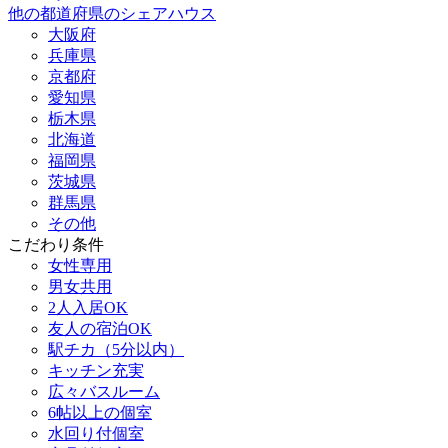
他の都道府県のシェアハウス
大阪府
兵庫県
京都府
愛知県
栃木県
北海道
福岡県
茨城県
群馬県
その他
こだわり条件
女性専用
男女共用
2人入居OK
友人の宿泊OK
駅チカ（5分以内）
キッチン充実
広々バスルーム
6帖以上の個室
水回り付個室