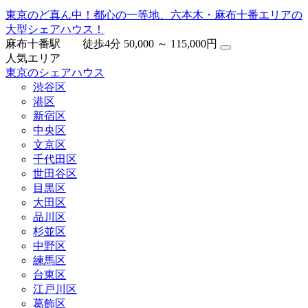
東京のど真ん中！都心の一等地、六本木・麻布十番エリアの
大型シェアハウス！
麻布十番駅 徒歩4分
50,000 ～ 115,000円
人気エリア
東京のシェアハウス
渋谷区
港区
新宿区
中央区
文京区
千代田区
世田谷区
目黒区
大田区
品川区
杉並区
中野区
練馬区
台東区
江戸川区
葛飾区