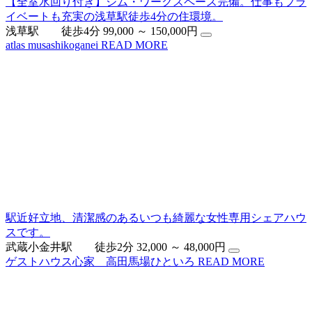
【全室水回り付き】ジム・ワークスペース完備。仕事もプラ
イベートも充実の浅草駅徒歩4分の住環境。
浅草駅 徒歩4分
99,000 ～ 150,000円
atlas musashikoganei
READ MORE
駅近好立地、清潔感のあるいつも綺麗な女性専用シェアハウ
スです。
武蔵小金井駅 徒歩2分
32,000 ～ 48,000円
ゲストハウス心家 高田馬場ひといろ
READ MORE