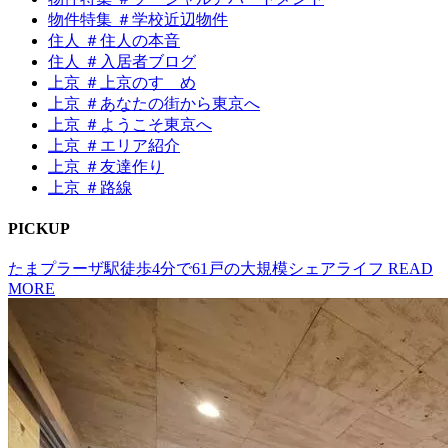
物件特集 ＃学校近辺物件
住人 ＃住人の本音
住人 ＃入居者ブログ
上京 ＃上京のすゝめ
上京 ＃あなたの街から東京へ
上京 ＃ようこそ東京へ
上京 ＃エリア紹介
上京 ＃友達作り
上京 ＃路線
P
I
CKUP
たまプラーザ駅徒歩4分で61戸の大規模シェアライフ
READ
MORE