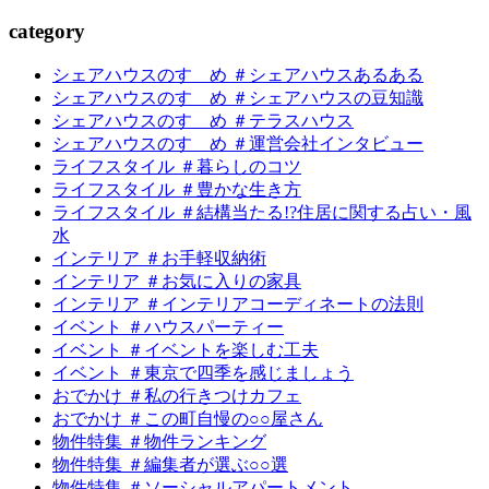
c
a
tegory
シェアハウスのすゝめ ＃シェアハウスあるある
シェアハウスのすゝめ ＃シェアハウスの豆知識
シェアハウスのすゝめ ＃テラスハウス
シェアハウスのすゝめ ＃運営会社インタビュー
ライフスタイル ＃暮らしのコツ
ライフスタイル ＃豊かな生き方
ライフスタイル ＃結構当たる!?住居に関する占い・風
水
インテリア ＃お手軽収納術
インテリア ＃お気に入りの家具
インテリア ＃インテリアコーディネートの法則
イベント ＃ハウスパーティー
イベント ＃イベントを楽しむ工夫
イベント ＃東京で四季を感じましょう
おでかけ ＃私の行きつけカフェ
おでかけ ＃この町自慢の○○屋さん
物件特集 ＃物件ランキング
物件特集 ＃編集者が選ぶ○○選
物件特集 ＃ソーシャルアパートメント