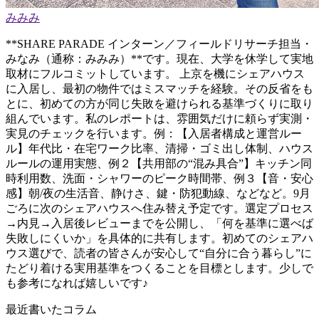
みみみ
**SHARE PARADE インターン／フィールドリサーチ担当・
みなみ（通称：みみみ）**です。現在、大学を休学して実地
取材にフルコミットしています。 上京を機にシェアハウス
に入居し、最初の物件ではミスマッチを経験。その反省をも
とに、初めての方が同じ失敗を避けられる基準づくりに取り
組んでいます。私のレポートは、雰囲気だけに頼らず実測・
実見のチェックを行います。例：【入居者構成と運営ルー
ル】年代比・在宅ワーク比率、清掃・ゴミ出し体制、ハウス
ルールの運用実態、例２【共用部の“混み具合”】キッチン同
時利用数、洗面・シャワーのピーク時間帯、例３【音・安心
感】朝/夜の生活音、静けさ、鍵・防犯動線、などなど。9月
ごろに次のシェアハウスへ住み替え予定です。選定プロセス
→内見→入居後レビューまでを公開し、「何を基準に選べば
失敗しにくいか」を具体的に共有します。初めてのシェアハ
ウス選びで、読者の皆さんが安心して“自分に合う暮らし”に
たどり着ける実用基準をつくることを目標とします。少しで
も参考になれば嬉しいです♪
最近書いたコラム