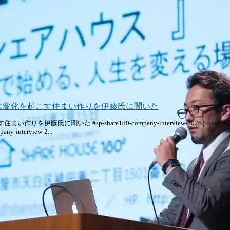
に変化を起こす住まい作りを伊藤氏に聞いた
hare180-company-interview-2026{ color:#222; line-height:2.
any-interview-2...