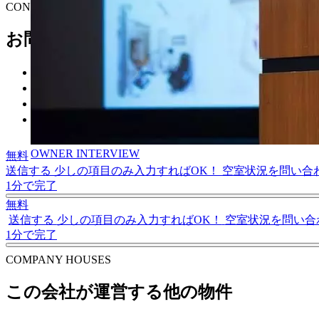
C
O
NTACT
お問い合わせありがとうございます
物件を見学したい
最新の空室状況を知りたい
初期費用が知りたい
その他
OWNER INTERVIEW
無料
送信する
少しの項目のみ入力すればOK！
空室状況を問い合
1分で完了
無料
送信する
少しの項目のみ入力すればOK！
空室状況を問い合
1分で完了
C
O
MPANY HOUSES
この会社が運営する他の物件