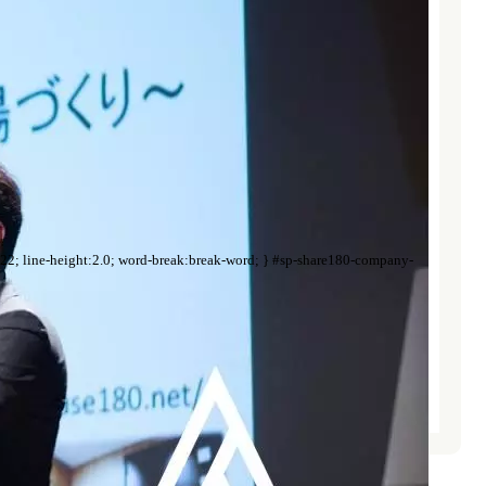
0; word-break:break-word; } #sp-share180-company-