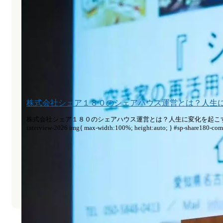
株式会社シェア１８０のシェアハウス運営とは？人生
株式会社シェア１８０のシェアハウス運営とは？人生に変化を起こす住まい作りを伊藤氏に聞いた #sp-s
interview-2026 img{ max-width:100%; height:auto; } #sp-share180-comp