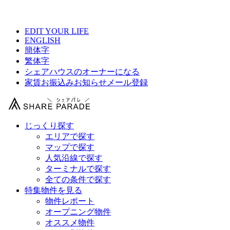
【 SHARE HOUSE 180° 柏北の物件情報 】
EDIT YOUR LIFE
ENGLISH
簡体字
繁体字
シェアハウスのオーナーになる
家賃お振込みお知らせメール登録
じっくり探す
エリアで探す
マップで探す
人気沿線で探す
ターミナルで探す
全ての条件で探す
特集物件を見る
物件レポート
オープニング物件
オススメ物件