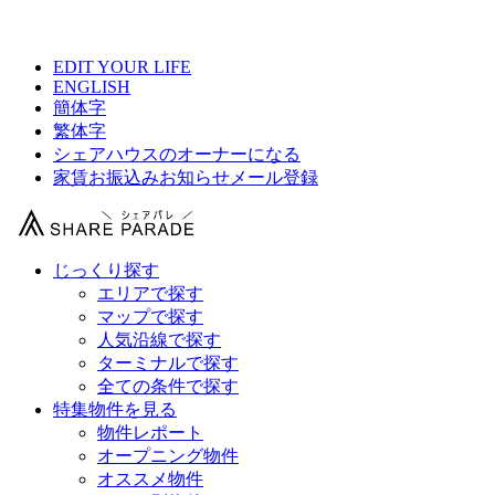
【 SHARE HOUSE 180° 大森南の物件情報 】
EDIT YOUR LIFE
ENGLISH
簡体字
繁体字
シェアハウスのオーナーになる
家賃お振込みお知らせメール登録
じっくり探す
エリアで探す
マップで探す
人気沿線で探す
ターミナルで探す
全ての条件で探す
特集物件を見る
物件レポート
オープニング物件
オススメ物件