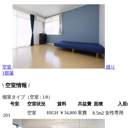
空室
残り
1
部屋
\ 空室情報 /
個室タイプ
（空室 : 1/8）
号室
空室状況
賃料
共益費
面積
入居
空室
HIGH
￥34,800
実費
女性専用 
8.5m2
203