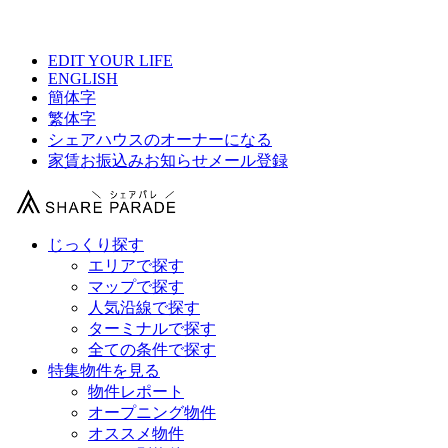
【 東急東横線シェアハウス総合サイト 】
EDIT YOUR LIFE
ENGLISH
簡体字
繁体字
シェアハウスのオーナーになる
家賃お振込みお知らせメール登録
じっくり探す
エリアで探す
マップで探す
人気沿線で探す
ターミナルで探す
全ての条件で探す
特集物件を見る
物件レポート
オープニング物件
オススメ物件