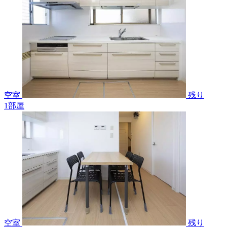
空室
残り
1
部屋
空室
残り