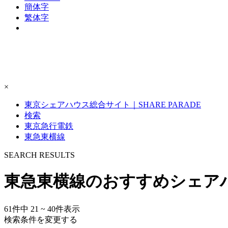
簡体字
繁体字
×
東京シェアハウス総合サイト｜SHARE PARADE
検索
東京急行電鉄
東急東横線
S
E
ARCH RESULTS
東急東横線のおすすめシェア
61
件中
21 ~ 40
件表示
検索条件を変更する