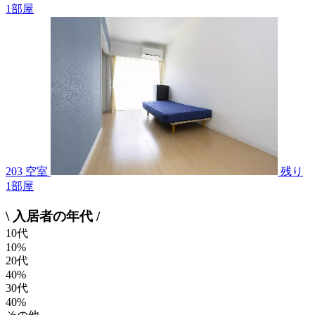
1
部屋
203 空室
残り
1
部屋
\ 入居者の年代 /
10代
10%
20代
40%
30代
40%