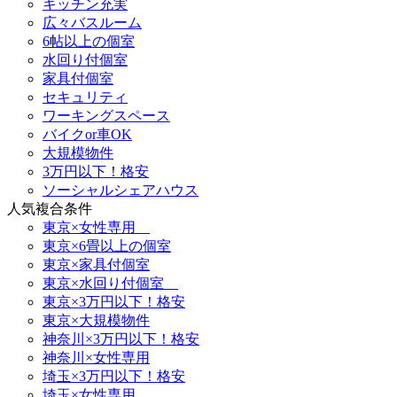
キッチン充実
広々バスルーム
6帖以上の個室
水回り付個室
家具付個室
セキュリティ
ワーキングスペース
バイクor車OK
大規模物件
3万円以下！格安
ソーシャルシェアハウス
人気複合条件
東京×女性専用
東京×6畳以上の個室
東京×家具付個室
東京×水回り付個室
東京×3万円以下！格安
東京×大規模物件
神奈川×3万円以下！格安
神奈川×女性専用
埼玉×3万円以下！格安
埼玉×女性専用