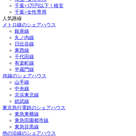
千葉×3万円以下！格安
千葉×女性専用
人気路線
メトロ線のシェアハウス
銀座線
丸ノ内線
日比谷線
東西線
千代田線
有楽町線
半蔵門線
JR線のシェアハウス
山手線
中央線
京浜東北線
総武線
東京急行電鉄のシェアハウス
東急東横線
東急田園都市線
東急目黒線
他の沿線のシェアハウス