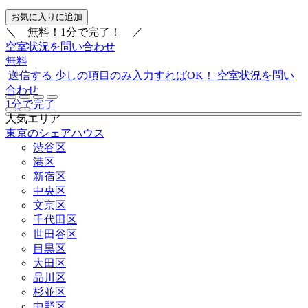
お気に入りに追加
＼
無料！1分で完了！
／
空室状況を問い合わせ
無料
送信する
少しの項目のみ入力すればOK！
空室状況を問い
合わせ
1分で完了
人気エリア
東京のシェアハウス
渋谷区
港区
新宿区
中央区
文京区
千代田区
世田谷区
目黒区
大田区
品川区
杉並区
中野区