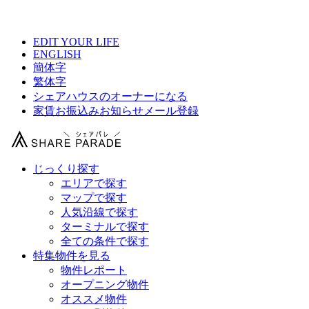
【 Hanamachi渋谷の物件情報 】
EDIT YOUR LIFE
ENGLISH
簡体字
繁体字
シェアハウスのオーナーになる
家賃お振込みお知らせメール登録
じっくり探す
エリアで探す
マップで探す
人気沿線で探す
ターミナルで探す
全ての条件で探す
特集物件を見る
物件レポート
オープニング物件
オススメ物件