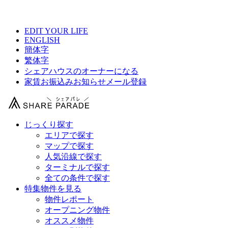
【 Couverture（クーベルチュール）巣鴨の物件情報 】
EDIT YOUR LIFE
ENGLISH
簡体字
繁体字
シェアハウスのオーナーになる
家賃お振込みお知らせメール登録
じっくり探す
エリアで探す
マップで探す
人気沿線で探す
ターミナルで探す
全ての条件で探す
特集物件を見る
物件レポート
オープニング物件
オススメ物件