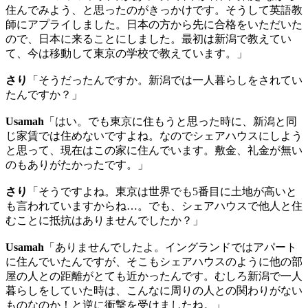
住んでみよう、と思ったのがきっかけです。そうして英語教
師にアプライしました。日本の方から先に合格をいただいた
ので、日本に来ることにしました。最初は新潟で教えてい
て、今は移動して東京の学校で教えています。」
さり
「そうだったんですか。新潟では一人暮らしをされてい
たんですか？」
Usamah
「はい。でも東京に住もうと思った時に、新潟と同
じ家賃では住めないですよね。なのでシェアハウスにしよう
と思って、現在はこの家に住んでいます。敷金、礼金が無い
のもありがたかったです。」
さり
「そうですよね。東京は世界でも5番目に土地が高いと
も言われていますからね…。でも、シェアハウスで他人と住
むことに抵抗はありませんでしたか？」
Usamah
「ありませんでしたよ。イングランドではアパート
に住んでいたんですが、そこもシェアハウスのように他の部
屋の人との距離がとても近かったんです。むしろ新潟で一人
暮らしをしていた時は、こんなに周りの人との関わりがない
ものなのか！と逆に衝撃を受けましたね。」