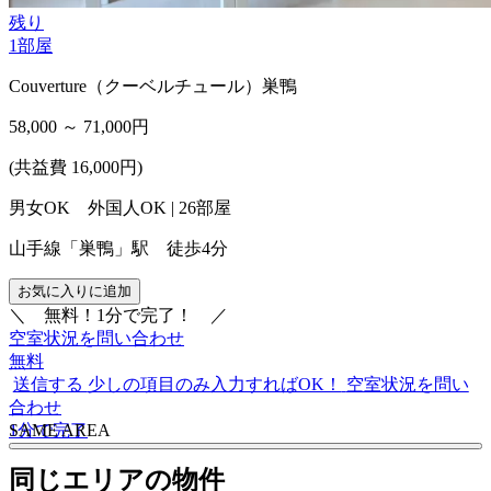
残り
1
部屋
Couverture（クーベルチュール）巣鴨
58,000 ～ 71,000
円
(共益費 16,000円)
男女OK 外国人OK | 26部屋
山手線「巣鴨」駅 徒歩4分
お気に入りに追加
＼
無料！1分で完了！
／
空室状況を問い合わせ
無料
送信する
少しの項目のみ入力すればOK！
空室状況を問い
合わせ
1分で完了
S
A
ME AREA
同じエリアの物件