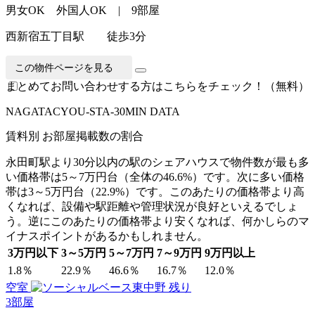
男女OK 外国人OK | 9部屋
西新宿五丁目駅 徒歩3分
この物件ページを見る
まとめてお問い合わせする方はこちらをチェック！（無料）
N
A
GATACYOU-STA-30MIN DATA
賃料別 お部屋掲載数の割合
永田町駅より30分以内の駅のシェアハウスで物件数が最も多
い価格帯は5～7万円台（全体の46.6%）です。次に多い価格
帯は3～5万円台（22.9%）です。このあたりの価格帯より高
くなれば、設備や駅距離や管理状況が良好といえるでしょ
う。逆にこのあたりの価格帯より安くなれば、何かしらのマ
イナスポイントがあるかもしれません。
3万円以下
3～5万円
5～7万円
7～9万円
9万円以上
1.8％
22.9％
46.6％
16.7％
12.0％
空室
残り
3
部屋