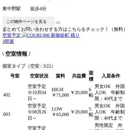
東中野駅 徒歩4分
この物件ページを見る
まとめてお問い合わせする方はこちらをチェック！（無料）
空室予定
残り
3
部屋
\ 空室情報 /
個室タイプ
（空室 : 3/22）
面
号室
空室状況
賃料
共益費
入居条件
積
空室予定
男女OK 外国
HIGH
6
※10月04
￥20,000
人OK 年齢制
402
￥71,000
帖
日～
限：40代まで
空室予定
男女OK 外国
LOW
5
※08月26
￥20,000
人OK 年齢制
603
￥65,000
帖
日～
限：40代まで
男性限定 外
空室予定