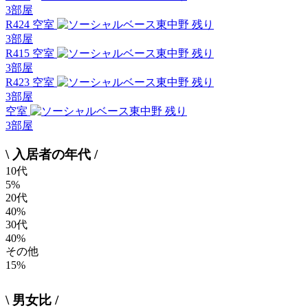
3
部屋
R424 空室
残り
3
部屋
R415 空室
残り
3
部屋
R423 空室
残り
3
部屋
空室
残り
3
部屋
\ 入居者の年代 /
10代
5%
20代
40%
30代
40%
その他
15%
\ 男女比 /