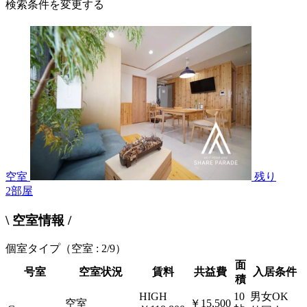
検索条件を変更する
空室
残り
2
部屋
\ 空室情報 /
個室タイプ
（空室 : 2/9）
面
号室
空室状況
賃料
共益費
入居条件
積
HIGH
10
男女OK
空室
￥15,500