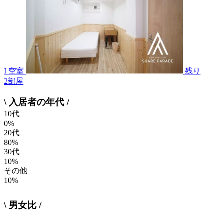
I 空室
残り
2
部屋
\ 入居者の年代 /
10代
0%
20代
80%
30代
10%
その他
10%
\ 男女比 /