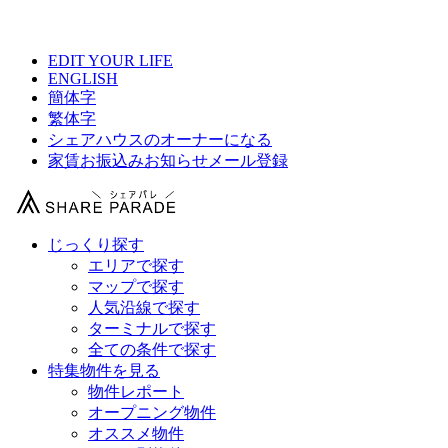
【 永田町駅より30分以内の駅シェアハウス総合サイト 】
EDIT YOUR LIFE
ENGLISH
簡体字
繁体字
シェアハウスのオーナーになる
家賃お振込みお知らせメール登録
じっくり探す
エリアで探す
マップで探す
人気沿線で探す
ターミナルで探す
全ての条件で探す
特集物件を見る
物件レポート
オープニング物件
オススメ物件