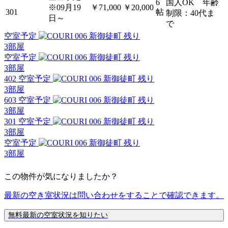
6
国人OK 年齢
※09月19
￥71,000
￥20,000
301
帖
制限：40代ま
日～
で
空室予定
残り
3
部屋
空室予定
残り
3
部屋
402 空室予定
残り
3
部屋
603 空室予定
残り
3
部屋
301 空室予定
残り
3
部屋
空室予定
残り
3
部屋
この物件が気になりましたか？
最新の空き室状況は
問い合わせ
をすることで確認できます。
無料
最新の空室状況を知りたい