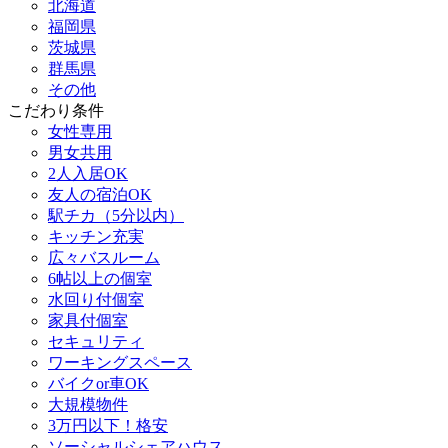
北海道
福岡県
茨城県
群馬県
その他
こだわり条件
女性専用
男女共用
2人入居OK
友人の宿泊OK
駅チカ（5分以内）
キッチン充実
広々バスルーム
6帖以上の個室
水回り付個室
家具付個室
セキュリティ
ワーキングスペース
バイクor車OK
大規模物件
3万円以下！格安
ソーシャルシェアハウス