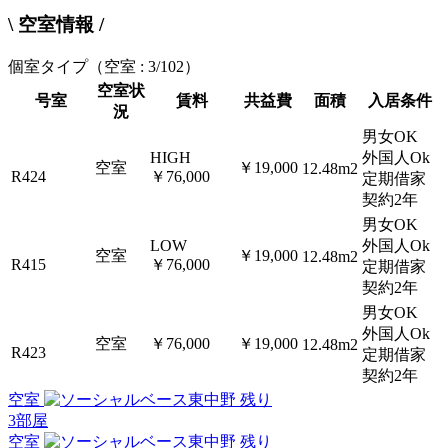
\ 空室情報 /
個室タイプ
（空室 : 3/102）
空室状
号室
賃料
共益費
面積
入居条件
況
男女OK
HIGH
外国人Ok
空室
￥19,000
12.48m2
R424
￥76,000
定期借家
契約2年
男女OK
LOW
外国人Ok
空室
￥19,000
12.48m2
R415
￥76,000
定期借家
契約2年
男女OK
外国人Ok
空室
￥76,000
￥19,000
12.48m2
R423
定期借家
契約2年
空室
残り
3
部屋
空室
残り