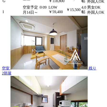
G
￥118,800
帖
外国人OK
空室予定
※09
LOW
4.0
男女OK
￥15,500
I
￥59,400
帖
月14日～
外国人OK
空室
残り
2
部屋