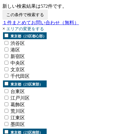
新しい検索結果は
572
件です。
この条件で検索する
１
件まとめてお問い合わせ
（無料）
×
エリアの変更をする
東京都（23区都心部）
渋谷区
港区
新宿区
中央区
文京区
千代田区
東京都（23区東部）
台東区
江戸川区
葛飾区
荒川区
江東区
墨田区
東京都（23区南部）