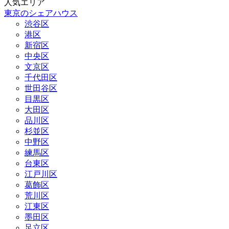
人気エリア
東京のシェアハウス
渋谷区
港区
新宿区
中央区
文京区
千代田区
世田谷区
目黒区
大田区
品川区
杉並区
中野区
練馬区
台東区
江戸川区
葛飾区
荒川区
江東区
墨田区
足立区