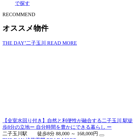
で探す
R
E
COMMEND
オススメ物件
THE DAY⁺二子玉川
READ MORE
【全室水回り付き】自然と利便性が融合する二子玉川 駅徒
歩8分の立地ー 自分時間を豊かにできる暮らし ー
二子玉川駅 徒歩8分
88,000 ～ 168,000円