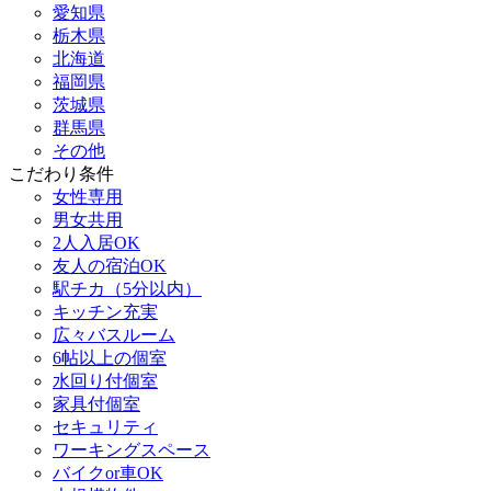
愛知県
栃木県
北海道
福岡県
茨城県
群馬県
その他
こだわり条件
女性専用
男女共用
2人入居OK
友人の宿泊OK
駅チカ（5分以内）
キッチン充実
広々バスルーム
6帖以上の個室
水回り付個室
家具付個室
セキュリティ
ワーキングスペース
バイクor車OK