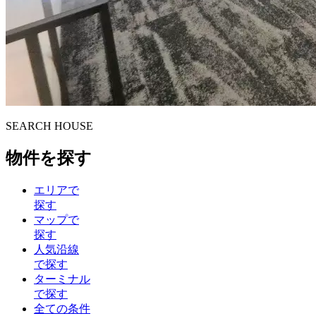
S
E
ARCH HOUSE
物件を探す
エリアで
探す
マップで
探す
人気沿線
で探す
ターミナル
で探す
全ての条件