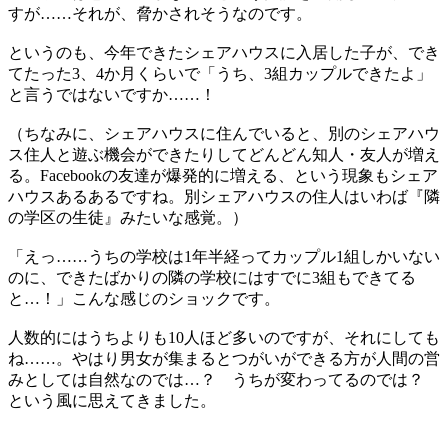
すが……それが、脅かされそうなのです。
というのも、今年できたシェアハウスに入居した子が、でき
てたった3、4か月くらいで「うち、3組カップルできたよ」
と言うではないですか……！
（ちなみに、シェアハウスに住んでいると、別のシェアハウ
ス住人と遊ぶ機会ができたりしてどんどん知人・友人が増え
る。Facebookの友達が爆発的に増える、という現象もシェア
ハウスあるあるですね。別シェアハウスの住人はいわば『隣
の学区の生徒』みたいな感覚。）
「えっ……うちの学校は1年半経ってカップル1組しかいない
のに、できたばかりの隣の学校にはすでに3組もできてる
と…！」こんな感じのショックです。
人数的にはうちよりも10人ほど多いのですが、それにしても
ね……。やはり男女が集まるとつがいができる方が人間の営
みとしては自然なのでは…？ うちが変わってるのでは？
という風に思えてきました。