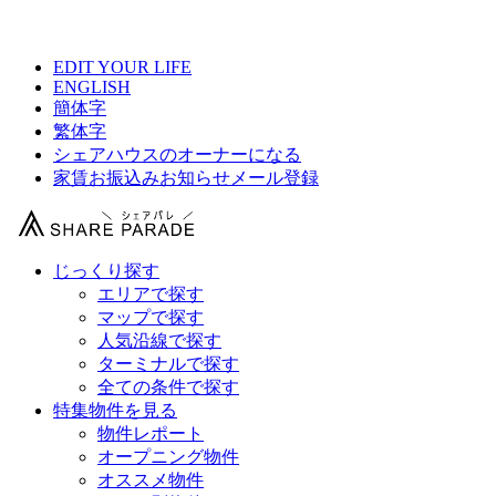
【 BeGood 上中里の物件情報 】
EDIT YOUR LIFE
ENGLISH
簡体字
繁体字
シェアハウスのオーナーになる
家賃お振込みお知らせメール登録
じっくり探す
エリアで探す
マップで探す
人気沿線で探す
ターミナルで探す
全ての条件で探す
特集物件を見る
物件レポート
オープニング物件
オススメ物件