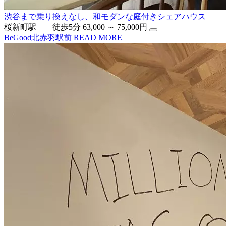
渋谷まで乗り換えなし、和モダンな庭付きシェアハウス
桜新町駅 徒歩5分
63,000 ～ 75,000円
BeGood北赤羽駅前
READ MORE