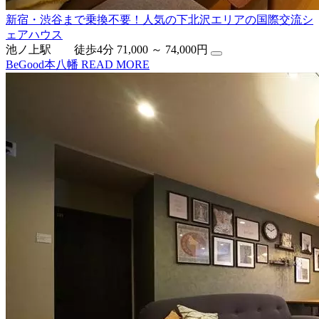
新宿・渋谷まで乗換不要！人気の下北沢エリアの国際交流シ
ェアハウス
池ノ上駅 徒歩4分
71,000 ～ 74,000円
BeGood本八幡
READ MORE