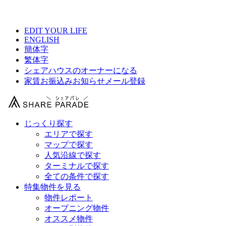
【 Be Good 牛込柳町駅前の物件情報 】
EDIT YOUR LIFE
ENGLISH
簡体字
繁体字
シェアハウスのオーナーになる
家賃お振込みお知らせメール登録
じっくり探す
エリアで探す
マップで探す
人気沿線で探す
ターミナルで探す
全ての条件で探す
特集物件を見る
物件レポート
オープニング物件
オススメ物件