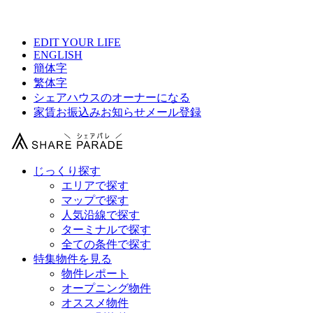
【 西葛西レジデンスの物件情報 】
EDIT YOUR LIFE
ENGLISH
簡体字
繁体字
シェアハウスのオーナーになる
家賃お振込みお知らせメール登録
じっくり探す
エリアで探す
マップで探す
人気沿線で探す
ターミナルで探す
全ての条件で探す
特集物件を見る
物件レポート
オープニング物件
オススメ物件