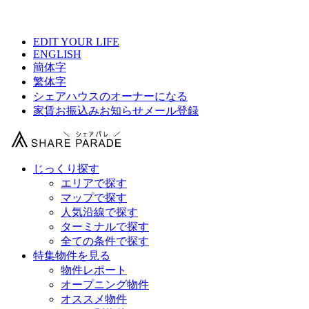
【 新宿区シェアハウス総合サイト 】
EDIT YOUR LIFE
ENGLISH
簡体字
繁体字
シェアハウスのオーナーになる
家賃お振込みお知らせメール登録
じっくり探す
エリアで探す
マップで探す
人気沿線で探す
ターミナルで探す
全ての条件で探す
特集物件を見る
物件レポート
オープニング物件
オススメ物件