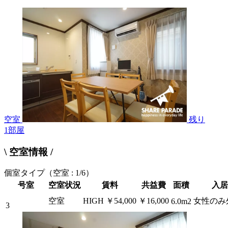
空室
残り
1
部屋
\ 空室情報 /
個室タイプ
（空室 : 1/6）
号室
空室状況
賃料
共益費
面積
入居
空室
HIGH
￥54,000
￥16,000
女性のみ
6.0m2
3