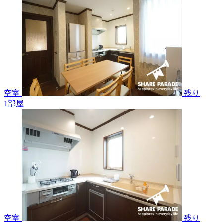
空室
残り
1
部屋
空室
残り