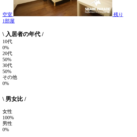
空室
残り
1
部屋
\ 入居者の年代 /
10代
0%
20代
50%
30代
50%
その他
0%
\ 男女比 /
女性
100%
男性
0%