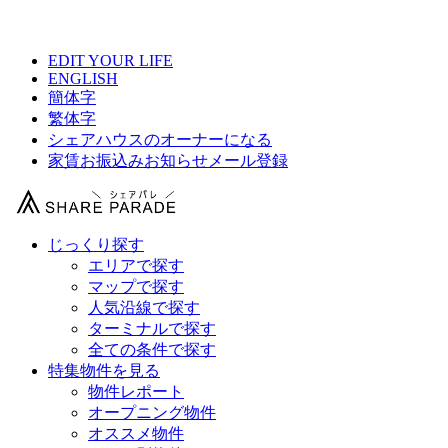
【 コモン新宿セカンドの物件情報 】
EDIT YOUR LIFE
ENGLISH
簡体字
繁体字
シェアハウスのオーナーになる
家賃お振込みお知らせメール登録
じっくり探す
エリアで探す
マップで探す
人気沿線で探す
ターミナルで探す
全ての条件で探す
特集物件を見る
物件レポート
オープニング物件
オススメ物件