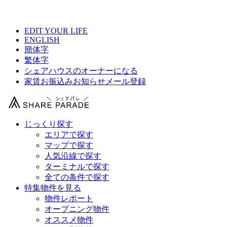
【 Clochette東新宿の物件情報 】
EDIT YOUR LIFE
ENGLISH
簡体字
繁体字
シェアハウスのオーナーになる
家賃お振込みお知らせメール登録
じっくり探す
エリアで探す
マップで探す
人気沿線で探す
ターミナルで探す
全ての条件で探す
特集物件を見る
物件レポート
オープニング物件
オススメ物件