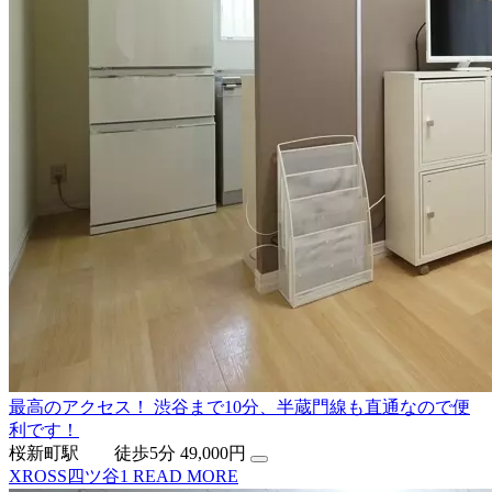
最高のアクセス！ 渋谷まで10分、半蔵門線も直通なので便
利です！
桜新町駅 徒歩5分
49,000円
XROSS四ツ谷1
READ MORE