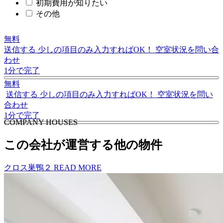
初期費用が知りたい
その他
無料
送信する
少しの項目のみ入力すればOK！
空室状況を問い合
わせ
1分で完了
無料
送信する
少しの項目のみ入力すればOK！
空室状況を問い
合わせ
1分で完了
C
O
MPANY HOUSES
この会社が運営する他の物件
クロス巣鴨２
READ MORE