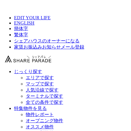
【 XROSS四ツ谷1の物件情報 】
EDIT YOUR LIFE
ENGLISH
簡体字
繁体字
シェアハウスのオーナーになる
家賃お振込みお知らせメール登録
じっくり探す
エリアで探す
マップで探す
人気沿線で探す
ターミナルで探す
全ての条件で探す
特集物件を見る
物件レポート
オープニング物件
オススメ物件