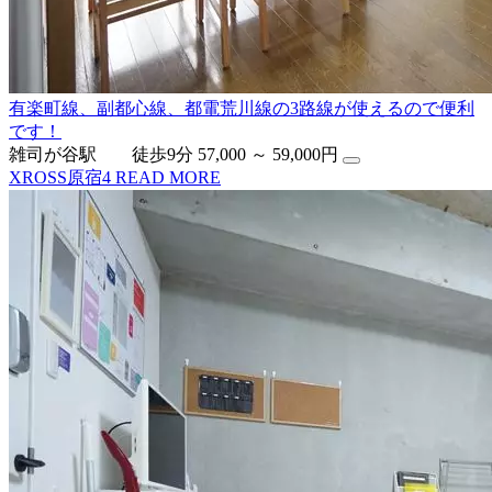
有楽町線、副都心線、都電荒川線の3路線が使えるので便利
です！
雑司が谷駅 徒歩9分
57,000 ～ 59,000円
XROSS原宿4
READ MORE