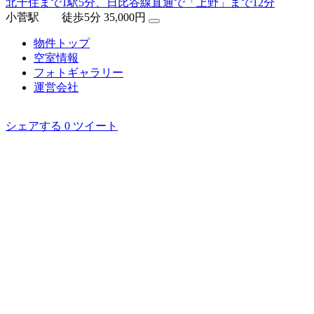
北千住まで1駅5分、日比谷線直通で「上野」まで12分
小菅駅 徒歩5分
35,000円
物件トップ
空室情報
フォト
ギャラリー
運営会社
シェアする
0
ツイート